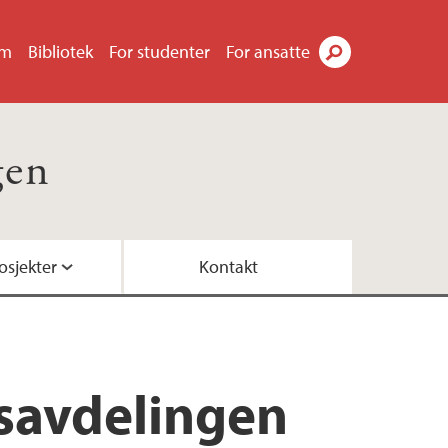
um
Bibliotek
For studenter
For ansatte
Søk
gen
osjekter
Kontakt
-prosjektet)
savdelingen