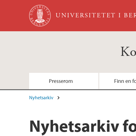
Hopp til hovedinnhold
UNIVERSITETET I B
Ko
Presserom
Finn en f
Nyhetsarkiv
Forskningsdagene
Nyhetsarkiv 