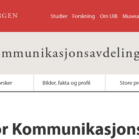
ERGEN
Studier
Forskning
Om UiB
Muse
mmunikasjonsavdelin
orsker
Bilder, fakta og profil
Store pr
Nytt www.uib.no (w4
Christiekonferansen
for Kommunikasjon