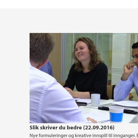
Slik blir du lest
Slik skriver du bedre (22.09.2016)
Nye formuleringer og kreative innspill til innganger.