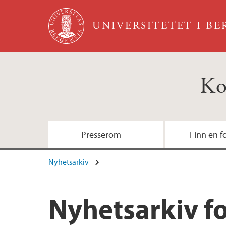
Hopp til hovedinnhold
UNIVERSITETET I B
Ko
Presserom
Finn en f
Nyhetsarkiv
Forskningsdagene
Nyhetsarkiv 