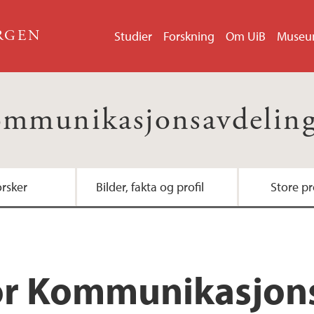
ERGEN
Studier
Forskning
Om UiB
Muse
mmunikasjonsavdelin
orsker
Bilder, fakta og profil
Store pr
Nytt www.uib.no (w4
Christiekonferansen
for Kommunikasjon