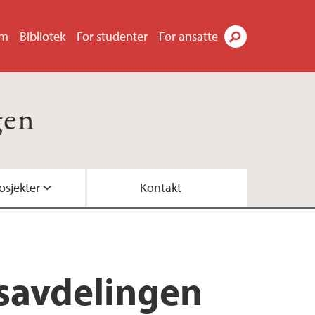
um
Bibliotek
For studenter
For ansatte
Søk
gen
osjekter
Kontakt
-prosjektet)
savdelingen