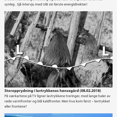
synleg . Sjå intervju med UiB sin første energidirektør!
2020
2019
2018
2017
2016
2015
2014
Storopprydning i lavtrykkenes hønsegård (08.02.2018)
På værkartene på TV ligner lavtrykkene treringer, med lange haler av
røde varmfronter og blå kaldfronter. Men hva kom først – lavtrykket
2013
eller frontene?
2012