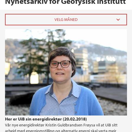
Nyhetsarkiv for Geofysisk institutt
2025
desember (1)
mai (2)
april (2)
februar (2)
2024
2023
2022
Her er UiB sin energidirektør (20.02.2018)
Vår nye energidirektør Kristin Guldbrandsen Frøysa vil at UiB sitt
2021
arbeid med energiomstilling og alternativ energi skal verta meir