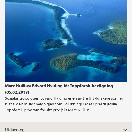
2011
2010
2009
2008
Mare Nullius: Edvard Hviding får Toppforsk-bevilgning
(05.02.2018)
Sosialantropologen Edvard Hviding er en av tre UiB-forskere som er
blitt tildelt millionbeløp gjennom Forskningsrådets prestisjefulle
Toppforsk-program for sitt prosjekt Mare Nullius.
Utdanning