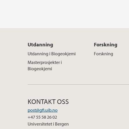
Utdanning
Forskning
Utdanning i Biogeokjemi
Forskning
Masterprosjekter i
Biogeokjemi
KONTAKT OSS
post@gfi.uib.no
+47 55 58 26 02
Universitetet i Bergen