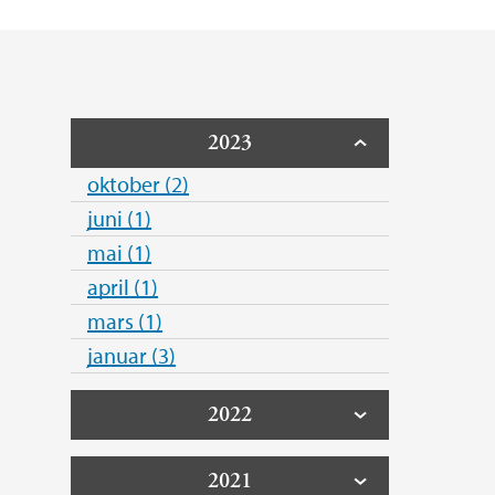
2023
oktober (2)
juni (1)
mai (1)
april (1)
mars (1)
januar (3)
2022
2021