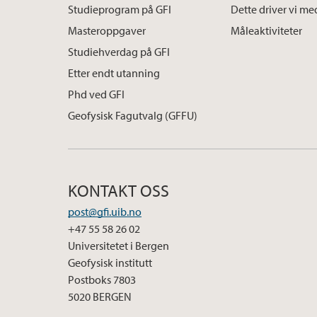
Studieprogram på GFI
Dette driver vi me
Masteroppgaver
Måleaktiviteter
Studiehverdag på GFI
Etter endt utanning
Phd ved GFI
Geofysisk Fagutvalg (GFFU)
KONTAKT OSS
post@gfi.uib.no
+47 55 58 26 02
Universitetet i Bergen
Geofysisk institutt
Postboks 7803
5020 BERGEN