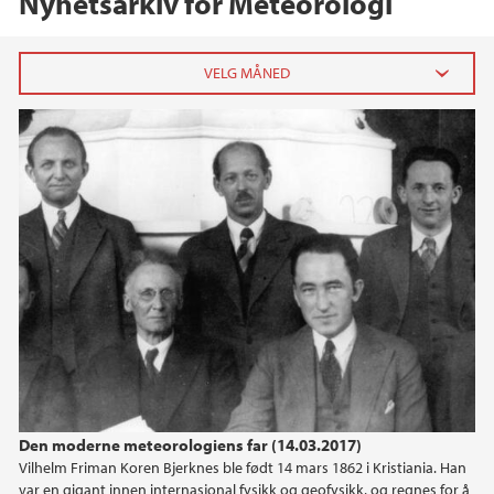
Nyhetsarkiv for Meteorologi
2023
oktober (2)
juni (1)
mai (1)
april (1)
mars (1)
januar (3)
2022
2021
Den moderne meteorologiens far (14.03.2017)
Vilhelm Friman Koren Bjerknes ble født 14 mars 1862 i Kristiania. Han
2020
var en gigant innen internasjonal fysikk og geofysikk, og regnes for å