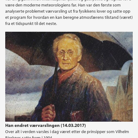
være den moderne meteorologiens far. Han var den første som
2019
analyserte problemet værvarsling ut fra fysikkens lover og satte opp
et program for hvordan en kan beregne atmosfærens tilstand (været)
fra et tidspunkt til det neste.
2018
2017
2016
2015
2014
2013
2012
Han endret værvarslingen (14.03.2017)
Over alt i verden varsles i dag været etter de prinsipper som Vilhelm
2011
Bjerknes satte frem i 1904.