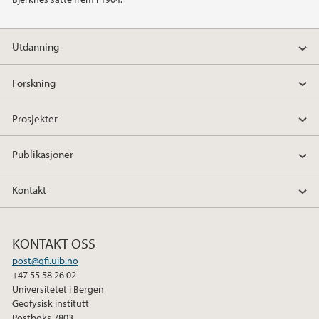
2009
Utdanning
Forskning
Prosjekter
Publikasjoner
Kontakt
KONTAKT OSS
post@gfi.uib.no
+47 55 58 26 02
Universitetet i Bergen
Geofysisk institutt
Postboks 7803