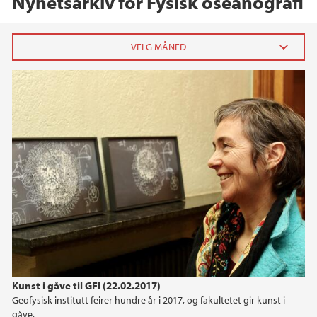
Nyhetsarkiv for Fysisk oseanografi
2023
mai (1)
mars (1)
2020
2019
2018
2017
Kunst i gåve til GFI (22.02.2017)
Geofysisk institutt feirer hundre år i 2017, og fakultetet gir kunst i
2016
gåve.