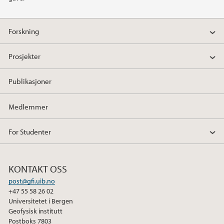
2015
Forskning
2014
Prosjekter
2013
Publikasjoner
2012
Medlemmer
2011
For Studenter
2010
KONTAKT OSS
2009
post@gfi.uib.no
+47 55 58 26 02
Universitetet i Bergen
Geofysisk institutt
Postboks 7803