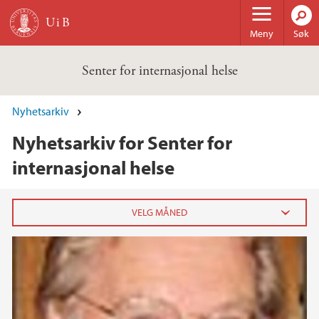
Hopp til hovedinnhold
Meny
Søk
Senter for internasjonal helse
Nyhetsarkiv
Nyhetsarkiv for Senter for
internasjonal helse
2025
november (1)
september (1)
april (1)