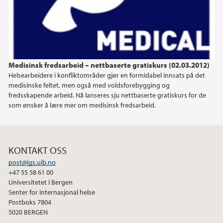
2015
2014
Medisinsk fredsarbeid – nettbaserte gratiskurs (02.03.2012)
2013
Helsearbeidere i konfliktområder gjør en formidabel innsats på det
medisinske feltet, men også med voldsforebygging og
fredsskapende arbeid. Nå lanseres sju nettbaserte gratiskurs for de
2012
som ønsker å lære mer om medisinsk fredsarbeid.
2011
KONTAKT OSS
2010
post@igs.uib.no
+47 55 58 61 00
2009
Universitetet i Bergen
Senter for internasjonal helse
Postboks 7804
5020 BERGEN