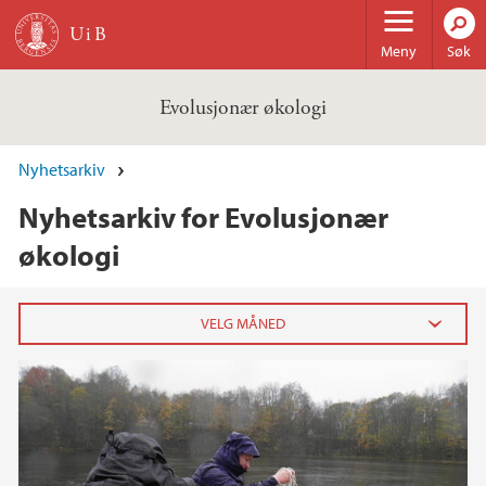
Hopp til hovedinnhold
Meny
Søk
Evolusjonær økologi
Nyhetsarkiv
Nyhetsarkiv for Evolusjonær
økologi
2016
februar (5)
januar (2)