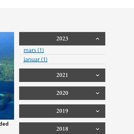
2023
mars (1)
januar (1)
2021
2020
2019
rded
2018