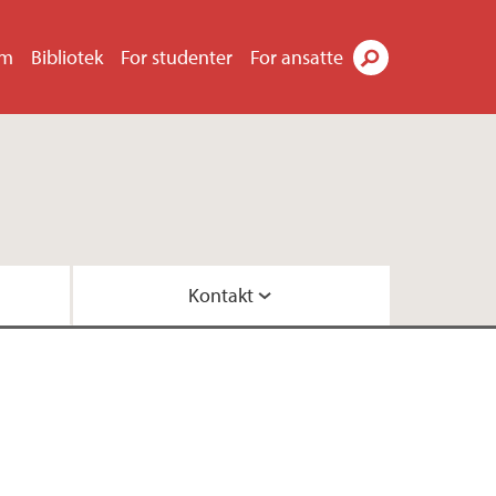
um
Bibliotek
For studenter
For ansatte
Søk
Kontakt
ppen