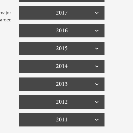
2017
 major
warded
2016
2015
2014
2013
2012
2011