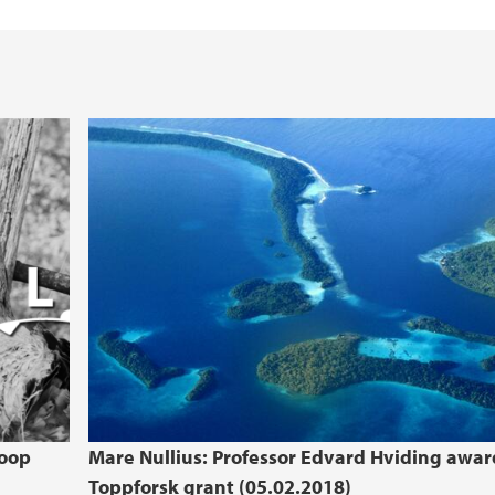
coop
Mare Nullius: Professor Edvard Hviding awa
Toppforsk grant (05.02.2018)