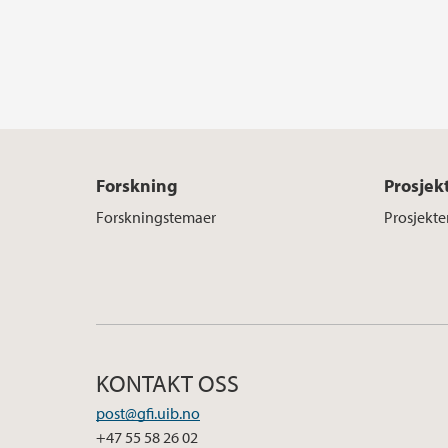
Forskning
Prosjek
Forskningstemaer
Prosjekte
KONTAKT OSS
post@gfi.uib.no
+47 55 58 26 02