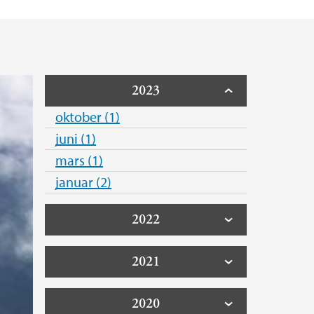
2023
oktober (1)
juni (1)
mars (1)
januar (2)
2022
2021
2020