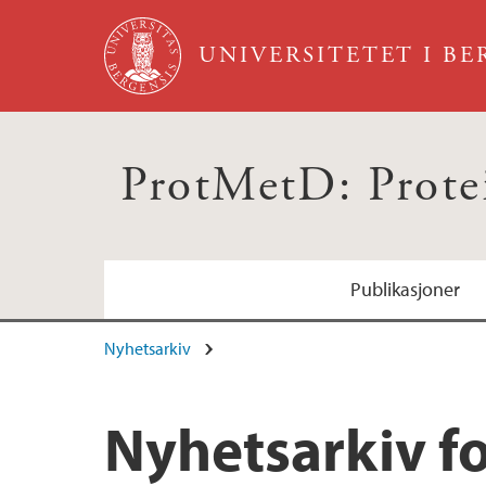
Hopp til hovedinnhold
UNIVERSITETET I B
ProtMetD: Prote
Publikasjoner
Nyhetsarkiv
Ansatte
Nyhetsarkiv f