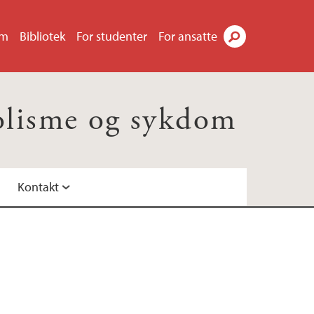
um
Bibliotek
For studenter
For ansatte
Søk
olisme og sykdom
Kontakt