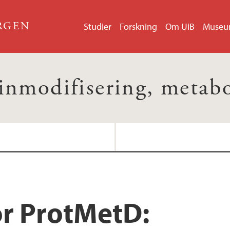
ERGEN
Studier
Forskning
Om UiB
Muse
inmodifisering, metab
Kontakt oss
or ProtMetD: