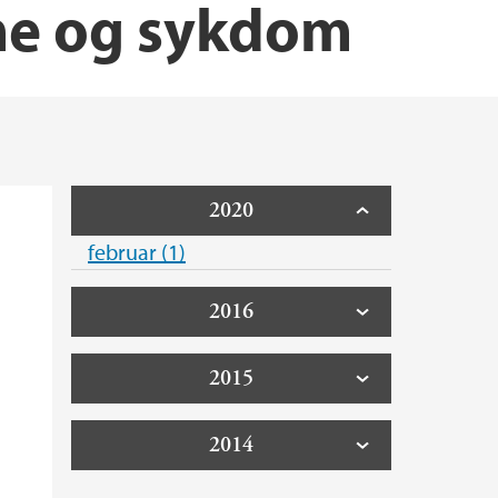
me og sykdom
2020
februar (1)
2016
2015
2014