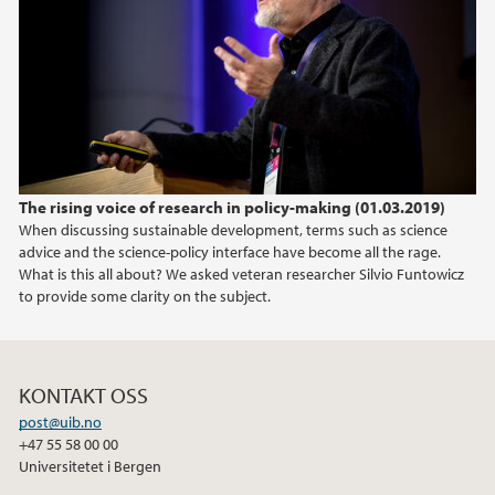
april (2)
mars (2)
februar (2)
januar (1)
2019
The rising voice of research in policy-making (01.03.2019)
2018
When discussing sustainable development, terms such as science
advice and the science-policy interface have become all the rage.
2017
What is this all about? We asked veteran researcher Silvio Funtowicz
to provide some clarity on the subject.
2016
2015
KONTAKT OSS
post@uib.no
2014
+47 55 58 00 00
Universitetet i Bergen
2013