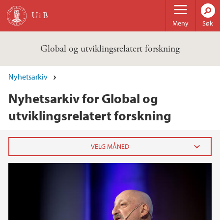
Hopp til hovedinnhold
Meny
Søk
Global og utviklingsrelatert forskning
Nyhetsarkiv
Nyhetsarkiv for Global og
utviklingsrelatert forskning
2020
juli (2)
juni (3)
mai (2)