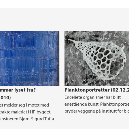
mmer lyset fra?
Planktonportretter (02.12.
2010)
Encellete organismer har blitt
enestående kunst. Planktonportre
t melder seg i møtet med
pryder veggene på Institutt for bi
trakte maleriet i HF-bygget,
unstneren Bjørn-Sigurd Tufta.