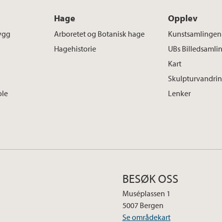
Hage
Opplev
ygg
Arboretet og Botanisk hage
Kunstsamlingen
Hagehistorie
UBs Billedsamli
Kart
Skulpturvandri
ole
Lenker
BESØK OSS
Muséplassen 1
5007 Bergen
Se områdekart