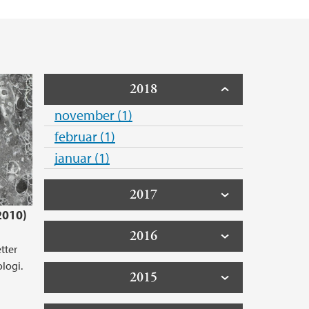
2018
november (1)
februar (1)
januar (1)
2017
2010)
2016
tter
ologi.
2015