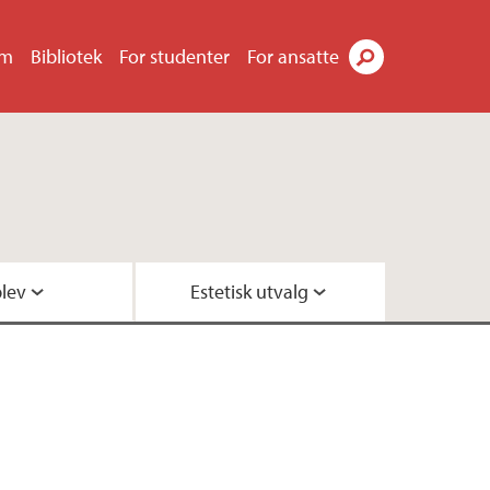
um
Bibliotek
For studenter
For ansatte
Søk
lev
Estetisk utvalg
ottak av kunstgaver