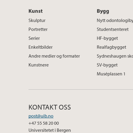
Kunst
Bygg
Skulptur
Nytt odontologib
Portretter
Studentsenteret
Serier
HF-bygget
Enkeltbilder
Realfagbygget
Andre medier og formater
Sydneshaugen sk
Kunstnere
SV-bygget
Muséplassen 1
KONTAKT OSS
post@uib.no
+47 55 58 20 00
Universitetet i Bergen