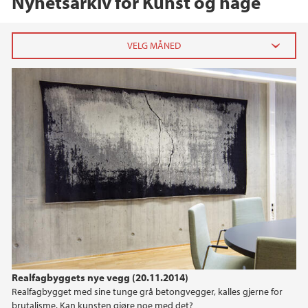
Nyhetsarkiv for Kunst og hage
2018
november (1)
februar (1)
januar (1)
2017
2016
2015
Realfagbyggets nye vegg (20.11.2014)
2014
Realfagbygget med sine tunge grå betongvegger, kalles gjerne for
brutalisme. Kan kunsten gjøre noe med det?