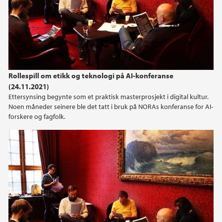
2023
2022
2021
Rollespill om etikk og teknologi på AI-konferanse
(24.11.2021)
2020
Ettersynsing begynte som et praktisk masterprosjekt i digital kultur.
Noen måneder seinere ble det tatt i bruk på NORAs konferanse for AI-
2019
forskere og fagfolk.
2018
2017
2016
2015