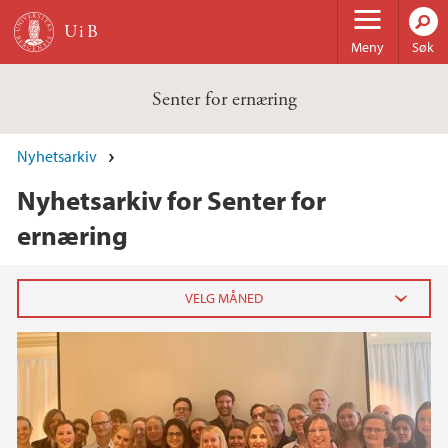
Hopp til hovedinnhold
Meny
Søk
Senter for ernæring
Nyhetsarkiv
Nyhetsarkiv for Senter for
ernæring
2026
april (1)
2025