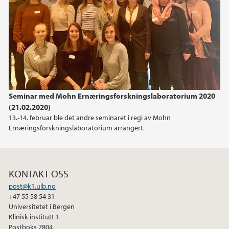
2023
2022
2021
Seminar med Mohn Ernæringsforskningslaboratorium 2020
2020
(21.02.2020)
13.-14. februar ble det andre seminaret i regi av Mohn
2019
Ernæringsforskningslaboratorium arrangert.
2018
KONTAKT OSS
2017
post@k1.uib.no
+47 55 58 54 31
Universitetet i Bergen
Klinisk institutt 1
Postboks 7804