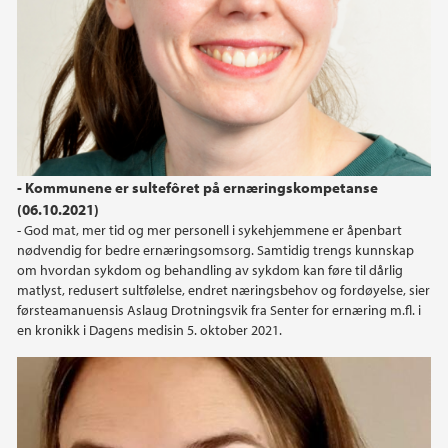
2023
2022
2021
- Kommunene er sultefôret på ernæringskompetanse
2020
(06.10.2021)
- God mat, mer tid og mer personell i sykehjemmene er åpenbart
2019
nødvendig for bedre ernæringsomsorg. Samtidig trengs kunnskap
om hvordan sykdom og behandling av sykdom kan føre til dårlig
2018
matlyst, redusert sultfølelse, endret næringsbehov og fordøyelse, sier
førsteamanuensis Aslaug Drotningsvik fra Senter for ernæring m.fl. i
en kronikk i Dagens medisin 5. oktober 2021.
2017