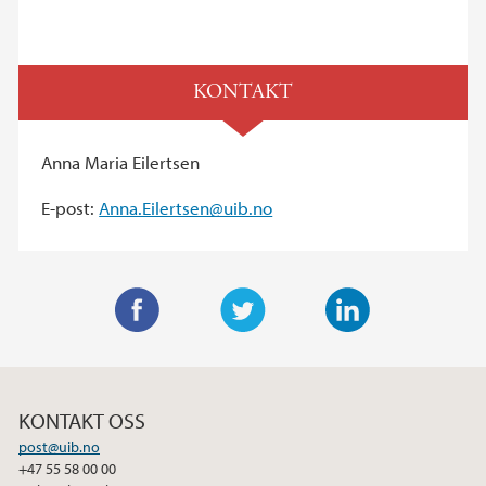
KONTAKT
Anna Maria Eilertsen
E-post:
Anna.Eilertsen@uib.no
F
T
L
a
w
i
c
i
n
KONTAKT OSS
e
t
k
post@uib.no
b
t
e
+47 55 58 00 00
o
e
d