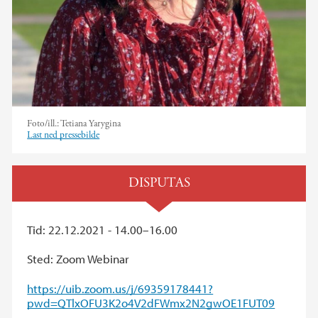
Foto/ill.:
Tetiana Yarygina
Last ned pressebilde
DISPUTAS
Tid: 22.12.2021 - 14.00–16.00
Sted: Zoom Webinar
https://uib.zoom.us/j/69359178441?
pwd=QTlxOFU3K2o4V2dFWmx2N2gwOE1FUT09