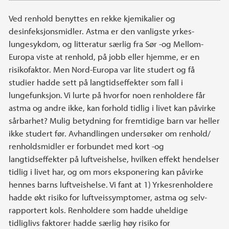
Ved renhold benyttes en rekke kjemikalier og
desinfeksjonsmidler. Astma er den vanligste yrkes-
lungesykdom, og litteratur særlig fra Sør -og Mellom-
Europa viste at renhold, på jobb eller hjemme, er en
risikofaktor. Men Nord-Europa var lite studert og få
studier hadde sett på langtidseffekter som fall i
lungefunksjon. Vi lurte på hvorfor noen renholdere får
astma og andre ikke, kan forhold tidlig i livet kan påvirke
sårbarhet? Mulig betydning for fremtidige barn var heller
ikke studert før. Avhandlingen undersøker om renhold/
renholdsmidler er forbundet med kort -og
langtidseffekter på luftveishelse, hvilken effekt hendelser
tidlig i livet har, og om mors eksponering kan påvirke
hennes barns luftveishelse. Vi fant at 1) Yrkesrenholdere
hadde økt risiko for luftveissymptomer, astma og selv-
rapportert kols. Renholdere som hadde uheldige
tidliglivs faktorer hadde særlig høy risiko for