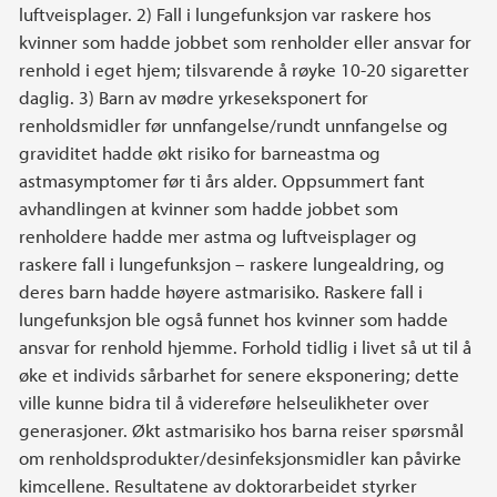
luftveisplager. 2) Fall i lungefunksjon var raskere hos
kvinner som hadde jobbet som renholder eller ansvar for
renhold i eget hjem; tilsvarende å røyke 10-20 sigaretter
daglig. 3) Barn av mødre yrkeseksponert for
renholdsmidler før unnfangelse/rundt unnfangelse og
graviditet hadde økt risiko for barneastma og
astmasymptomer før ti års alder. Oppsummert fant
avhandlingen at kvinner som hadde jobbet som
renholdere hadde mer astma og luftveisplager og
raskere fall i lungefunksjon – raskere lungealdring, og
deres barn hadde høyere astmarisiko. Raskere fall i
lungefunksjon ble også funnet hos kvinner som hadde
ansvar for renhold hjemme. Forhold tidlig i livet så ut til å
øke et individs sårbarhet for senere eksponering; dette
ville kunne bidra til å videreføre helseulikheter over
generasjoner. Økt astmarisiko hos barna reiser spørsmål
om renholdsprodukter/desinfeksjonsmidler kan påvirke
kimcellene. Resultatene av doktorarbeidet styrker