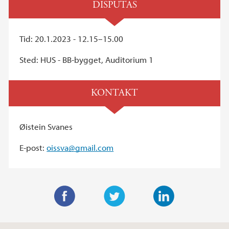
DISPUTAS
Tid: 20.1.2023 - 12.15–15.00
Sted: HUS - BB-bygget, Auditorium 1
KONTAKT
Øistein Svanes
E-post:
oissva@gmail.com
F
T
L
a
w
i