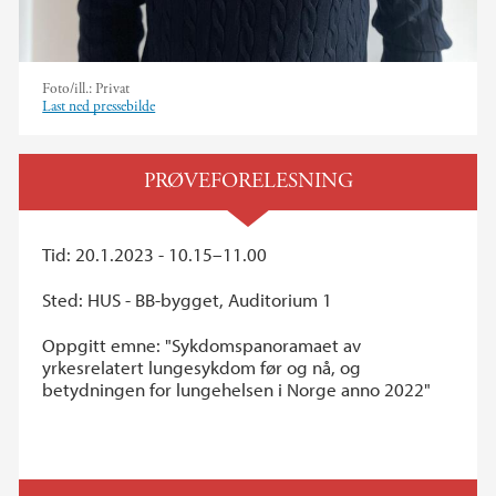
Foto/ill.:
Privat
Last ned pressebilde
PRØVEFORELESNING
Tid: 20.1.2023 - 10.15–11.00
Sted: HUS - BB-bygget, Auditorium 1
Oppgitt emne: "Sykdomspanoramaet av
yrkesrelatert lungesykdom før og nå, og
betydningen for lungehelsen i Norge anno 2022"