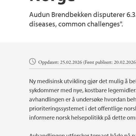
Audun Brendbekken disputerer 6.3.
diseases, common challenges".
Hovedinnhold
Oppdatert: 25.02.2026 (Først publisert: 20.02.2026
Ny medisinsk utvikling gjør det mulig å be
sykdommer med nye, kostbare legemidler.
avhandlingen er å undersøke hvordan beh
prioriteringssystemet i det offentlige nor
informere norsk helsepolitikk på dette om
Avhandlingen utforsker temaet både på na