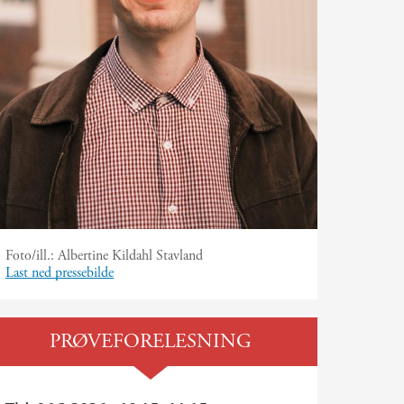
Foto/ill.:
Albertine Kildahl Stavland
Last ned pressebilde
PRØVEFORELESNING