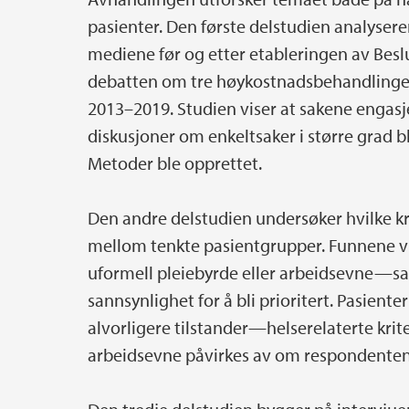
pasienter. Den første delstudien analysere
mediene før og etter etableringen av Bes
debatten om tre høykostnadsbehandlinger
2013–2019. Studien viser at sakene engasj
diskusjoner om enkeltsaker i større grad ble
Metoder ble opprettet.
Den andre delstudien undersøker hvilke kri
mellom tenkte pasientgrupper. Funnene vi
uformell pleiebyrde eller arbeidsevne—sa
sannsynlighet for å bli prioritert. Pasient
alvorligere tilstander—helserelaterte kri
arbeidsevne påvirkes av om respondentene 