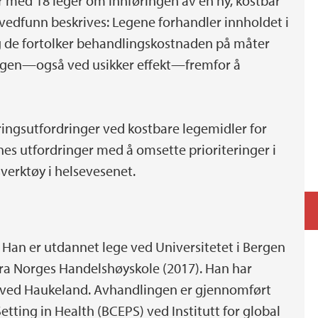
r med 18 leger om innføringen av en ny, kostbar
hovedfunn beskrives: Legene forhandler innholdet i
g de fortolker behandlingskostnaden på måter
lingen—også ved usikker effekt—fremfor å
ringsutfordringer ved kostbare legemidler for
es utfordringer med å omsette prioriteringer i
sverktøy i helsevesenet.
 Han er utdannet lege ved Universitetet i Bergen
fra Norges Handelshøyskole (2017). Han har
té ved Haukeland. Avhandlingen er gjennomført
etting in Health (BCEPS) ved Institutt for global