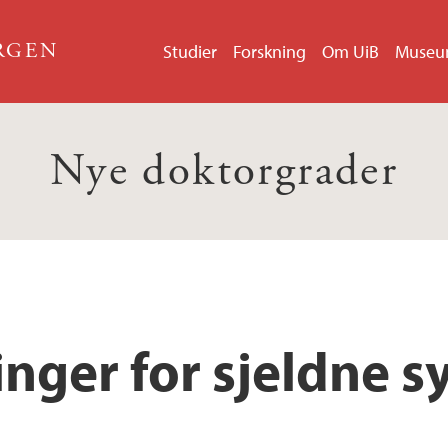
ERGEN
Studier
Forskning
Om UiB
Muse
Nye doktorgrader
inger for sjeldne 