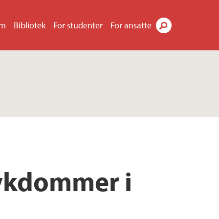
um
Bibliotek
For studenter
For ansatte
Søk
sykdommer i