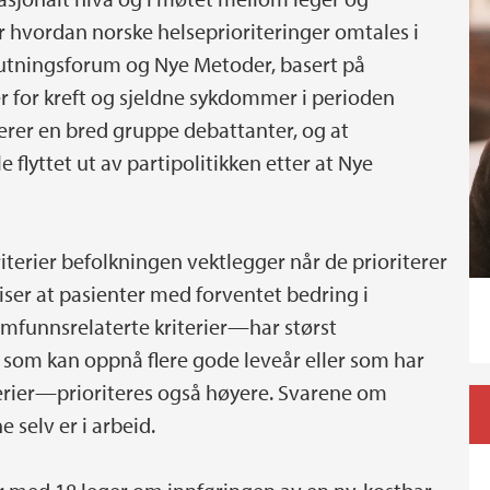
r hvordan norske helseprioriteringer omtales i
lutningsforum og Nye Metoder, basert på
 for kreft og sjeldne sykdommer i perioden
erer en bred gruppe debattanter, og at
 flyttet ut av partipolitikken etter at Nye
terier befolkningen vektlegger når de prioriterer
ser at pasienter med forventet bedring i
mfunnsrelaterte kriterier—har størst
er som kan oppnå flere gode leveår eller som har
terier—prioriteres også høyere. Svarene om
selv er i arbeid.