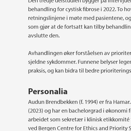
Den tredje delstudien bygger på intervjue
behandling for cystisk fibrose i 2022. To 
retningslinjene i møte med pasientene, o
som gjør at de fortsatt kan tilby behand
avslutte den.
Avhandlingen øker forståelsen av priorite
sjeldne sykdommer. Funnene belyser legen
praksis, og kan bidra til bedre prioritering
Personalia
Audun Brendbekken (f. 1994) er fra Hamar.
(2023) og har en bachelorgrad i økonomi 
arbeidet som sekretær i klinisk etikkomi
ved Bergen Centre for Ethics and Priority S