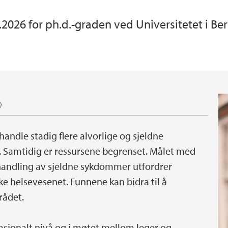
2026 for ph.d.-graden ved Universitetet i B
)
handle stadig flere alvorlige og sjeldne
 Samtidig er ressursene begrenset. Målet med
andling av sjeldne sykdommer utfordrer
ske helsevesenet. Funnene kan bidra til å
rådet.
sjonalt nivå og i møtet mellom leger og