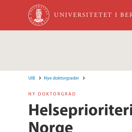
Hopp til hovedinnhold
UNIVERSITETET I B
UiB
Nye doktorgrader
NY DOKTORGRAD
Helseprioriter
Norge