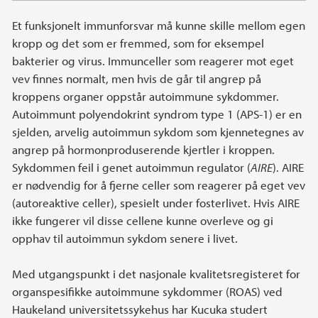
Et funksjonelt immunforsvar må kunne skille mellom egen
kropp og det som er fremmed, som for eksempel
bakterier og virus. Immunceller som reagerer mot eget
vev finnes normalt, men hvis de går til angrep på
kroppens organer oppstår autoimmune sykdommer.
Autoimmunt polyendokrint syndrom type 1 (APS-1) er en
sjelden, arvelig autoimmun sykdom som kjennetegnes av
angrep på hormonproduserende kjertler i kroppen.
Sykdommen feil i genet autoimmun regulator (
AIRE
). AIRE
er nødvendig for å fjerne celler som reagerer på eget vev
(autoreaktive celler), spesielt under fosterlivet. Hvis AIRE
ikke fungerer vil disse cellene kunne overleve og gi
opphav til autoimmun sykdom senere i livet.
Med utgangspunkt i det nasjonale kvalitetsregisteret for
organspesifikke autoimmune sykdommer (ROAS) ved
Haukeland universitetssykehus har Kucuka studert