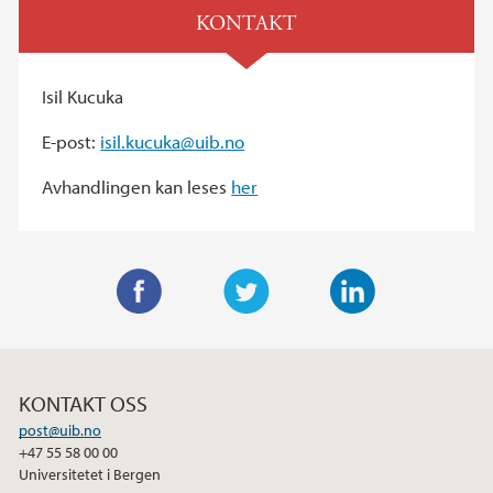
KONTAKT
Isil Kucuka
E-post:
isil.kucuka@uib.no
Avhandlingen kan leses
her
F
T
L
a
w
i
c
i
n
KONTAKT OSS
e
t
k
post@uib.no
b
t
e
+47 55 58 00 00
o
e
d
Universitetet i Bergen