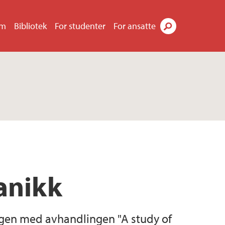
um
Bibliotek
For studenter
For ansatte
Søk
anikk
ergen med avhandlingen "A study of