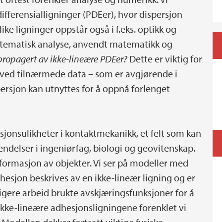
differensialligninger (PDEer), hvor dispersjon
like ligninger oppstår også i f.eks. optikk og
atematisk analyse, anvendt matematikk og
 propagert av ikke-lineære PDEer?
Dette er viktig for
å ved tilnærmede data – som er avgjørende i
persjon kan utnyttes for å oppnå forlenget
jonsulikheter i kontaktmekanikk, et felt som kan
endelser i ingeniørfag, biologi og geovitenskap.
 deformasjon av objekter. Vi ser på modeller med
hesjon beskrives av en ikke-lineær ligning og er
dligere arbeid brukte avskjæringsfunksjoner for å
 ikke-lineære adhesjonsligningene forenklet vi