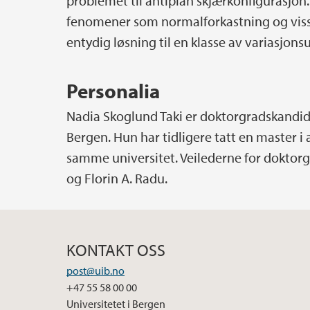
problemet til antiplan skjærkonfigurasjon.
fenomener som normalforkastning og visse 
entydig løsning til en klasse av variasjon
Personalia
Nadia Skoglund Taki er doktorgradskandida
Bergen. Hun har tidligere tatt en master
samme universitet. Veilederne for doktor
og Florin A. Radu.
KONTAKT OSS
post@uib.no
+47 55 58 00 00
Universitetet i Bergen