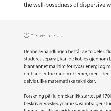
the well-posedness of dispersive w
Hovedinnhold
Publisert: 01.05.2026
Denne avhandlingen består av to deler: fl
studeres separat, kan de kobles gjennom b
blant annet maritim fornybar energi og mod
omhandler frie randproblemer, mens den 
delvis ulike matematiske teknikker.
Forskning på fluidmekanikk startet på 170
beskriver væskedynamikk. Vannbølger stu
fanger spesifikke fysiske egenskaper, da de