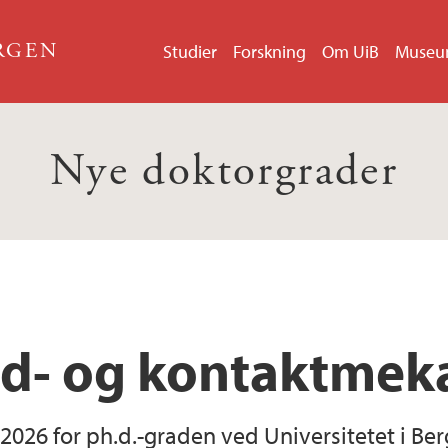
ERGEN
Studier
Forskning
Om UiB
Muse
Nye doktorgrader
uid- og kontaktmek
.2026 for ph.d.-graden ved Universitetet i B