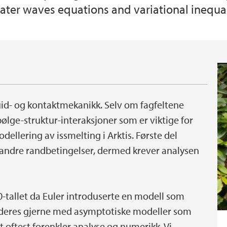
ater waves equations and variational inequal
uid- og kontaktmekanikk. Selv om fagfeltene
ølge-struktur-interaksjoner som er viktige for
ellering av issmelting i Arktis. Første del
andre randbetingelser, dermed krever analysen
0-tallet da Euler introduserte en modell som
deres gjerne med asymptotiske modeller som
t oftest forenkler analyse og numerikk. Vi