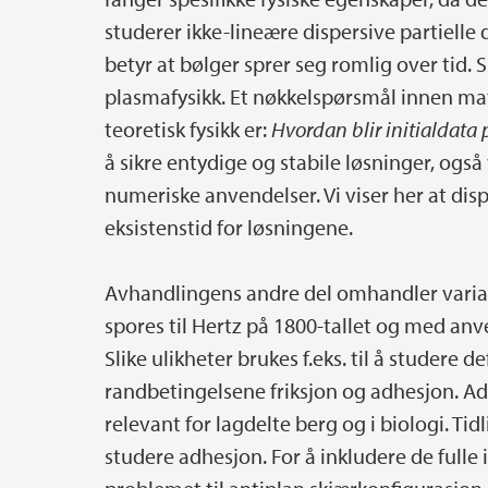
studerer ikke-lineære dispersive partielle 
betyr at bølger sprer seg romlig over tid. S
plasmafysikk. Et nøkkelspørsmål innen m
teoretisk fysikk er:
Hvordan blir initialdata
å sikre entydige og stabile løsninger, ogs
numeriske anvendelser. Vi viser her at dis
eksistenstid for løsningene.
Avhandlingens andre del omhandler varias
spores til Hertz på 1800-tallet og med anv
Slike ulikheter brukes f.eks. til å studere
randbetingelsene friksjon og adhesjon. Ad
relevant for lagdelte berg og i biologi. Ti
studere adhesjon. For å inkludere de fulle