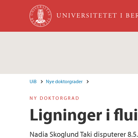
Hopp til hovedinnhold
UNIVERSITETET I B
UiB
Nye doktorgrader
NY DOKTORGRAD
Ligninger i fl
Nadia Skoglund Taki disputerer 8.5