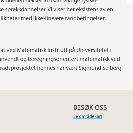
 Modellen dekker fortsatt viktige fysiske
sprekkdannelser. Vi viser her eksistens av en
sulikheter med ikke-lineære randbetingelser.
t ved Matematisk Institutt på Universitetet i
 i anvendt og beregningsorientert matematikk ved
gradsprosjektet hennes har vært Sigmund Selberg
BESØK OSS
Se områdekart