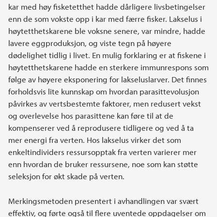
kar med høy fisketetthet hadde dårligere livsbetingelser
enn de som vokste opp i kar med færre fisker. Lakselus i
høytetthetskarene ble voksne senere, var mindre, hadde
lavere eggproduksjon, og viste tegn på høyere
dødelighet tidlig i livet. En mulig forklaring er at fiskene i
høytetthetskarene hadde en sterkere immunrespons som
følge av høyere eksponering for lakseluslarver. Det finnes
forholdsvis lite kunnskap om hvordan parasittevolusjon
påvirkes av vertsbestemte faktorer, men redusert vekst
og overlevelse hos parasittene kan føre til at de
kompenserer ved å reprodusere tidligere og ved å ta
mer energi fra verten. Hos lakselus virker det som
enkeltindividers ressursopptak fra verten varierer mer
enn hvordan de bruker ressursene, noe som kan støtte
seleksjon for økt skade på verten.
Merkingsmetoden presentert i avhandlingen var svært
effektiv, og førte også til flere uventede oppdagelser om