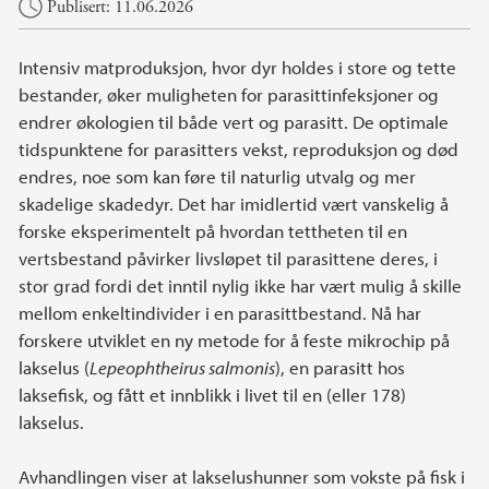
Hovedinnhold
Publisert: 11.06.2026
Intensiv matproduksjon, hvor dyr holdes i store og tette
bestander, øker muligheten for parasittinfeksjoner og
endrer økologien til både vert og parasitt. De optimale
tidspunktene for parasitters vekst, reproduksjon og død
endres, noe som kan føre til naturlig utvalg og mer
skadelige skadedyr. Det har imidlertid vært vanskelig å
forske eksperimentelt på hvordan tettheten til en
vertsbestand påvirker livsløpet til parasittene deres, i
stor grad fordi det inntil nylig ikke har vært mulig å skille
mellom enkeltindivider i en parasittbestand. Nå har
forskere utviklet en ny metode for å feste mikrochip på
lakselus (
Lepeophtheirus salmonis
), en parasitt hos
laksefisk, og fått et innblikk i livet til en (eller 178)
lakselus.
Avhandlingen viser at lakselushunner som vokste på fisk i