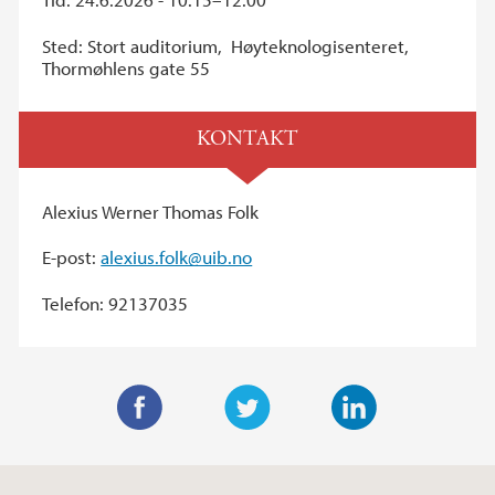
Sted: Stort auditorium, Høyteknologisenteret,
Thormøhlens gate 55
KONTAKT
Alexius Werner Thomas Folk
E-post:
alexius.folk@uib.no
Telefon: 92137035
F
T
L
a
w
i