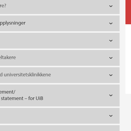
re?
pplysninger
ltakere
 universitetsklinikkene
gement/
 statement – for UiB