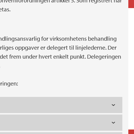
nvernforordningen artikkel 5. Som registrert har
etas.
handlingsansvarlig for virksomhetens behandling
iges oppgaver er delegert til linjelederne. Der
 det frem under hvert enkelt punkt. Delegeringen
.
ringen: