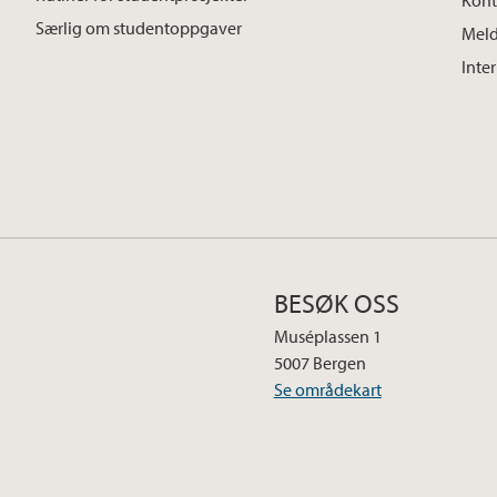
Kont
Særlig om studentoppgaver
Meld
Inte
BESØK OSS
Muséplassen 1
5007 Bergen
Se områdekart