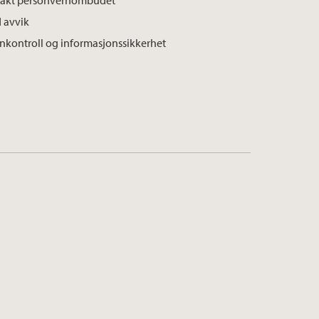
akt personvernombudet
 avvik
rnkontroll og informasjonssikkerhet