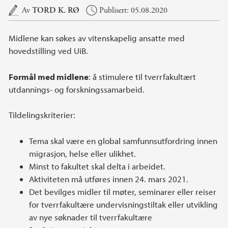
Hovedinnhold
Av
TORD K. RØ
Publisert: 05.08.2020
Midlene kan søkes av vitenskapelig ansatte med
hovedstilling ved UiB.
Formål med midlene
: å stimulere til tverrfakultært
utdannings- og forskningssamarbeid.
Tildelingskriterier:
Tema skal være en global samfunnsutfordring innen
migrasjon, helse eller ulikhet.
Minst to fakultet skal delta i arbeidet.
Aktiviteten må utføres innen 24. mars 2021.
Det bevilges midler til møter, seminarer eller reiser
for tverrfakultære undervisningstiltak eller utvikling
av nye søknader til tverrfakultære