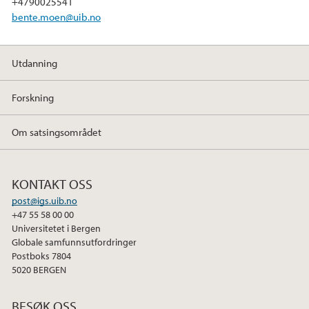
+4790025541
k
n
bente.moen@uib.no
Utdanning
Forskning
Om satsingsområdet
KONTAKT OSS
post@igs.uib.no
+47 55 58 00 00
Universitetet i Bergen
Globale samfunnsutfordringer
Postboks 7804
5020 BERGEN
BESØK OSS