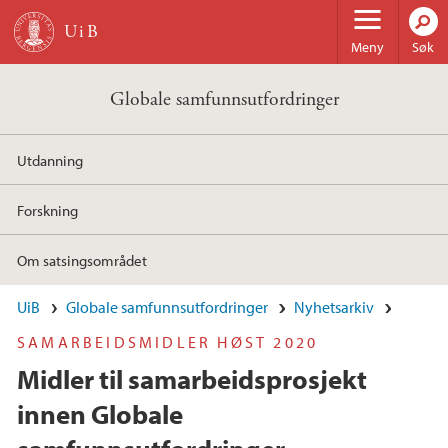
Hopp til hovedinnhold
Meny
Søk
Globale samfunnsutfordringer
Utdanning
Forskning
Om satsingsområdet
UiB
Globale samfunnsutfordringer
Nyhetsarkiv
SAMARBEIDSMIDLER HØST 2020
Midler til samarbeidsprosjekt
innen Globale