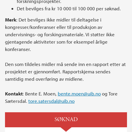
forskningsprosjekter.
Det bevilges fra kr 10 000 til 100 000 per søknad.
Merk
: Det bevilges ikke midler til deltagelse i
kongresser/konferanser eller til produksjon av
undervisnings- og forskingsmateriale. Vi støtter ikke
gjentagende aktiviteter som for eksempel årlige
konferanser.
Den som tildeles midler må sende inn en rapport etter at
prosjektet er gjennomført. Rapport­skjema sendes
samtidig med overføring av midlene.
Kontakt
: Bente E. Moen,
bente.moen@uib.no
og Tore
Sætersdal.
tore.satersdal@uib.no
SØKNAD