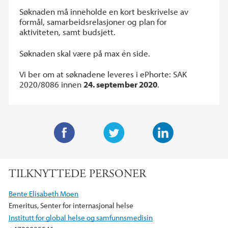
Søknaden må inneholde en kort beskrivelse av
formål, samarbeidsrelasjoner og plan for
aktiviteten, samt budsjett.
Søknaden skal være på max én side.
Vi ber om at søknadene leveres i ePhorte: SAK
2020/8086 innen
24. september 2020
.
F
T
L
a
w
i
TILKNYTTEDE PERSONER
c
i
n
e
t
k
Bente Elisabeth Moen
b
t
e
Emeritus, Senter for internasjonal helse
o
e
d
Institutt for global helse og samfunnsmedisin
o
r
I