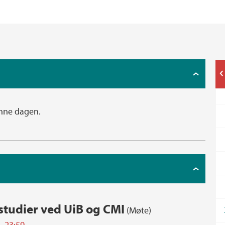
nne dagen.
studier ved UiB og CMI
(Møte)
. 23:59