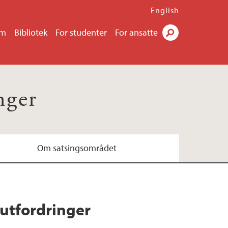
English
um
Bibliotek
For studenter
For ansatte
Søk
nger
Om satsingsområdet
utfordringer