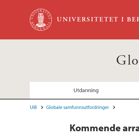
Hopp til hovedinnhold
UNIVERSITETET I B
Glo
Utdanning
UiB
Globale samfunnsutfordringer
Kommende arra