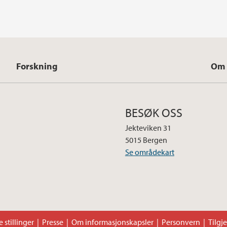
Forskning
Om 
BESØK OSS
Jekteviken 31
5015 Bergen
Se områdekart
 stillinger
Presse
Om informasjonskapsler
Personvern
Tilgj