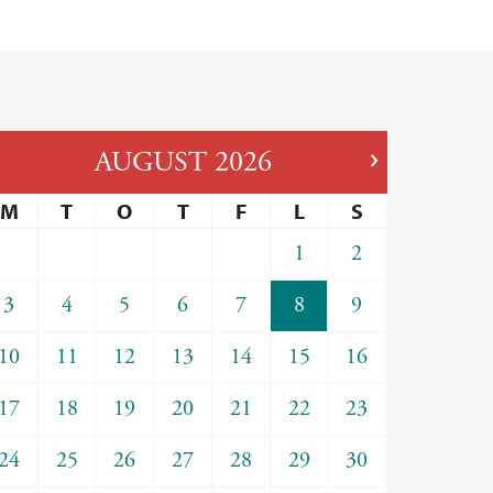
AUGUST
2026
M
T
O
T
F
L
S
1
2
3
4
5
6
7
8
9
10
11
12
13
14
15
16
17
18
19
20
21
22
23
24
25
26
27
28
29
30