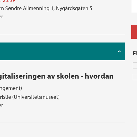
m Søndre Allmenning 1, Nygårdsgaten 5
er
F
italiseringen av skolen - hvordan
angement)
ristie (Universitetsmuseet)
er