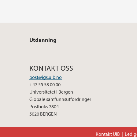
Utdanning
KONTAKT OSS
post@igs.uib.no
+47 55 58 00 00
Universitetet i Bergen
Globale samfunnsutfordringer
Postboks 7804
5020 BERGEN
Kontakt UiB
Ledige