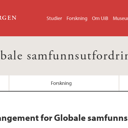
ERGEN
Studier
Forskning
Om UiB
Muse
bale samfunnsutfordri
Forskning
ngement for Globale samfunns