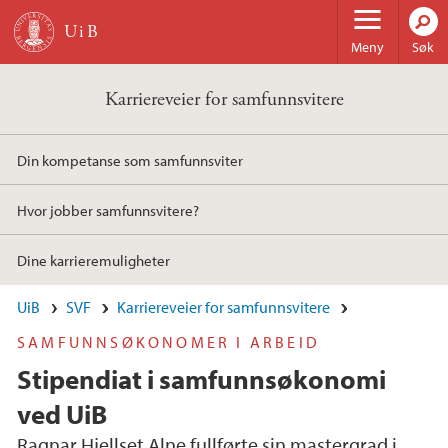
Hopp til hovedinnhold
Meny
Søk
Karriereveier for samfunnsvitere
Din kompetanse som samfunnsviter
Hvor jobber samfunnsvitere?
Dine karrieremuligheter
UiB
SVF
Karriereveier for samfunnsvitere
SAMFUNNSØKONOMER I ARBEID
Stipendiat i samfunnsøkonomi
ved UiB
Ragnar Hjellset Alne fullførte sin mastergrad i