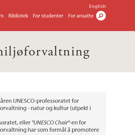
English
um
Bibliotek
For studenter
For ansatte
Søk
iljøforvaltning
Måren UNESCO-professoratet for
orvaltning - natur og kultur (utpekt i
ratet, eller
"UNESCO Chair"
-en for
forvaltning har som formål å promotere