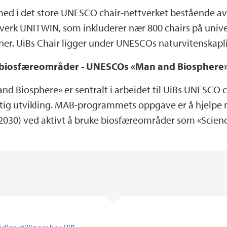
ed i det store UNESCO chair-nettverket bestående av o
erk UNITWIN, som inkluderer nær 800 chairs på univer
er. UiBs Chair ligger under UNESCOs naturvitenskapl
 biosfæreområder - UNESCOs «Man and Biosphere
Biosphere» er sentralt i arbeidet til UiBs UNESCO c
tig utvikling. MAB-programmets oppgave er å hjelpe 
2030) ved aktivt å bruke biosfæreområder som «Science