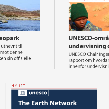
Geopark
UNESCO-områd
undervisning 
t mot denne
UNESCO Chair Inger Måren bisto som fagfelle i ny UNESCO-
en sin offisielle
rapport om hvorda
innenfor undervisni
NYHET