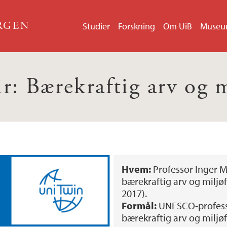
ERGEN
Studier
Forskning
Om UiB
Muse
Bærekraftig arv og m
Hvem:
Professor Inger 
bærekraftig arv og miljøf
2017).
Formål:
UNESCO-professo
bærekraftig arv og miljø