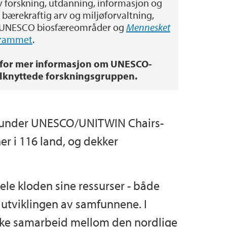
 forskning, utdanning, informasjon og
bærekraftig arv og miljøforvaltning,
på UNESCO biosfæreområder og
Mennesket
grammet
.
for mer informasjon om UNESCO-
ilknyttede forskningsgruppen.
, under UNESCO/UNITWIN Chairs-
er i 116 land, og dekker
ele kloden sine ressurser - både
 utviklingen av samfunnene. I
tyrke samarbeid mellom den nordlige