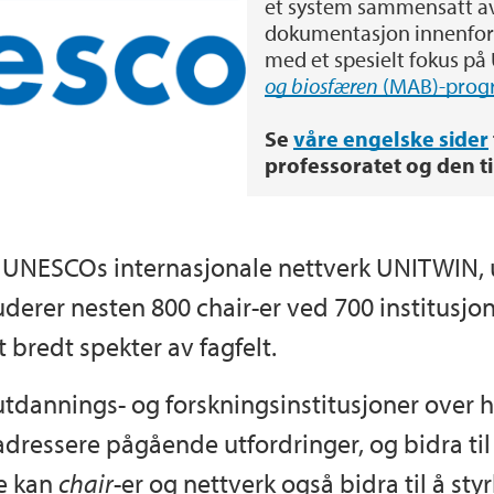
et system sammensatt av
dokumentasjon innenfor 
med et spesielt fokus 
og biosfæren
(MAB)-pro
Se
våre engelske sider
professoratet og den t
v UNESCOs internasjonale nettverk UNITWIN
erer nesten 800 chair-er ved 700 institusjon
 bredt spekter av fagfelt.
tdannings- og forskningsinstitusjoner over h
adressere pågående utfordringer, og bidra til
e kan
chair
-er og nettverk også bidra til å s