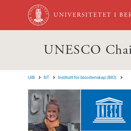
Hopp til hovedinnhold
UNIVERSITETET I B
UNESCO Chair: 
Hovedinnhold
UiB
NT
Institutt for biovitenskap (BIO)