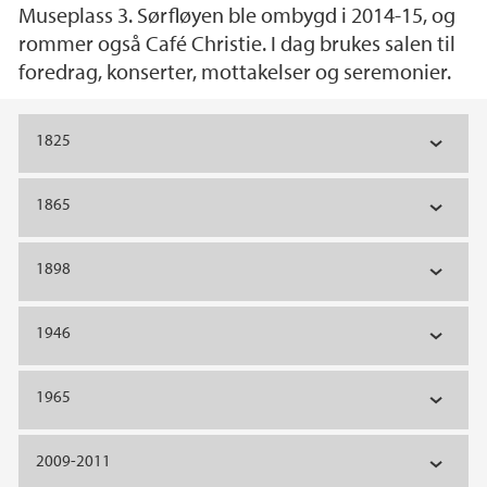
Museplass 3. Sørfløyen ble ombygd i 2014-15, og
rommer også Café Christie. I dag brukes salen til
foredrag, konserter, mottakelser og seremonier.
Hovedinnhold
1825
1865
1898
1946
1965
2009-2011