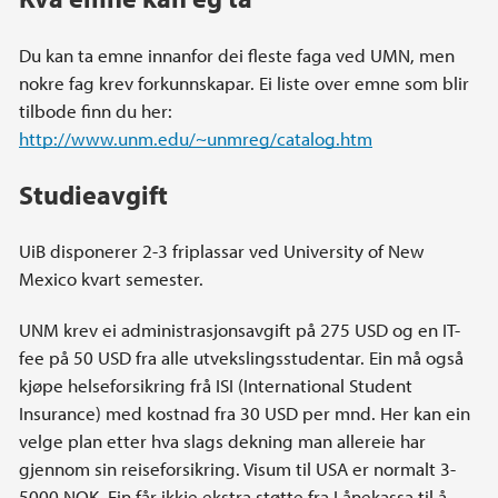
Du kan ta emne innanfor dei fleste faga ved UMN, men
nokre fag krev forkunnskapar. Ei liste over emne som blir
tilbode finn du her:
http://www.unm.edu/~unmreg/catalog.htm
Studieavgift
UiB disponerer 2-3 friplassar ved University of New
Mexico kvart semester.
UNM krev ei administrasjonsavgift på 275 USD og en IT-
fee på 50 USD fra alle utvekslingsstudentar. Ein må også
kjøpe helseforsikring frå ISI (International Student
Insurance) med kostnad fra 30 USD per mnd. Her kan ein
velge plan etter hva slags dekning man allereie har
gjennom sin reiseforsikring. Visum til USA er normalt 3-
5000 NOK. Ein får ikkje ekstra støtte fra Lånekassa til å