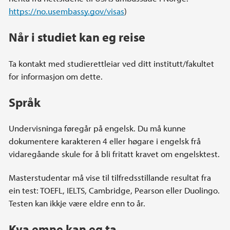
https://no.usembassy.gov/visas
)
Når i studiet kan eg reise
Ta kontakt med studierettleiar ved ditt institutt/fakultet
for informasjon om dette.
Språk
Undervisninga føregår på engelsk. Du må kunne
dokumentere karakteren 4 eller høgare i engelsk frå
vidaregåande skule for å bli fritatt kravet om engelsktest.
Masterstudentar må vise til tilfredsstillande resultat fra
ein test: TOEFL, IELTS, Cambridge, Pearson eller Duolingo.
Testen kan ikkje være eldre enn to år.
Kva emne kan eg ta