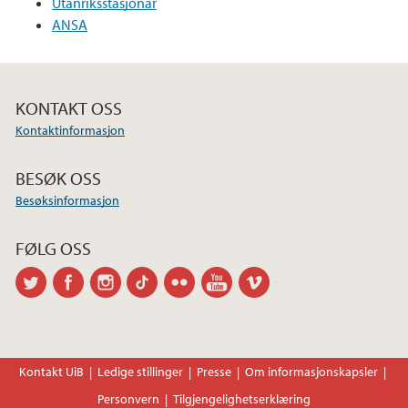
Utanriksstasjonar
ANSA
KONTAKT OSS
Kontaktinformasjon
BESØK OSS
Besøksinformasjon
FØLG OSS
twitter
facebook
instagram
tiktok
flickr
youtube
vimeo
Kontakt UiB
Ledige stillinger
Presse
Om informasjonskapsler
Personvern
Tilgjengelighetserklæring