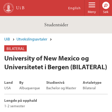
Hopp til hovedinnhold
English
Meny
Søk
Studentsider
UiB
Utvekslingsavtaler
BILATERAL
University of New Mexico og
Universitetet i Bergen (BILATERAL)
Land
By
Studienivå
Avtaletype
USA
Albuquerque
Bachelor og Master
Bilateral
Lengde på opphald
1-2 semester