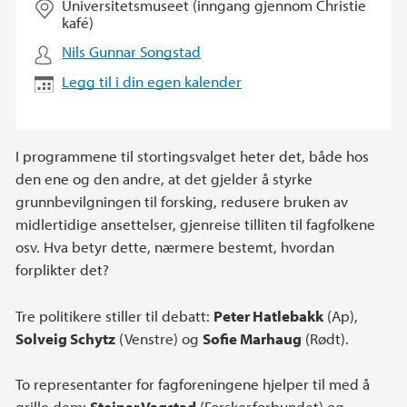
Universitetsmuseet (inngang gjennom Christie
kafé)
Nils Gunnar Songstad
Legg til i din egen kalender
I programmene til stortingsvalget heter det, både hos
den ene og den andre, at det gjelder å styrke
grunnbevilgningen til forsking, redusere bruken av
midlertidige ansettelser, gjenreise tilliten til fagfolkene
osv. Hva betyr dette, nærmere bestemt, hvordan
forplikter det?
Tre politikere stiller til debatt:
Peter Hatlebakk
(Ap),
Solveig Schytz
(Venstre) og
Sofie Marhaug
(Rødt).
To representanter for fagforeningene hjelper til med å
grille dem:
Steinar Vagstad
(Forskerforbundet) og