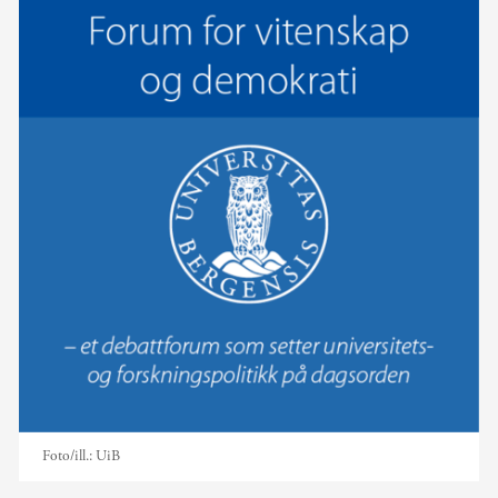
Foto/ill.:
UiB