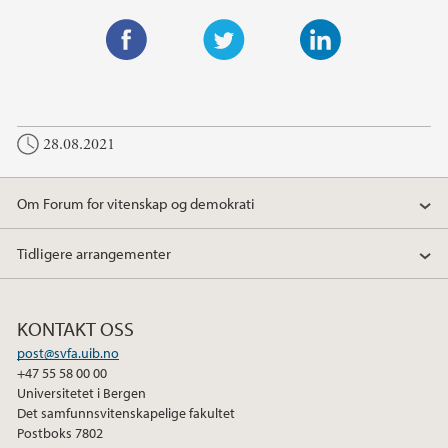
F
T
L
a
w
i
c
i
n
28.08.2021
e
t
k
b
t
e
o
e
d
Om Forum for vitenskap og demokrati
o
r
I
k
n
Tidligere arrangementer
KONTAKT OSS
post@svfa.uib.no
+47 55 58 00 00
Universitetet i Bergen
Det samfunnsvitenskapelige fakultet
Postboks 7802