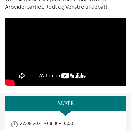
Arbeiderpartiet, Rødt og Venstre til debatt.
Forum for vitenskap og demokrati
Hovedinnhold
MØTE
27.08.2021 -
08.30
–
10.00