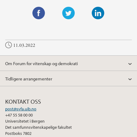
F
T
L
a
w
i
c
i
n
11.03.2022
e
t
k
b
t
e
o
e
d
Om Forum for vitenskap og demokrati
o
r
I
k
n
Tidligere arrangementer
KONTAKT OSS
post@svfa.uib.no
+47 55 58 00 00
Universitetet i Bergen
Det samfunnsvitenskapelige fakultet
Postboks 7802