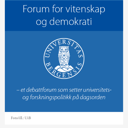
Foto/ill.:
UiB