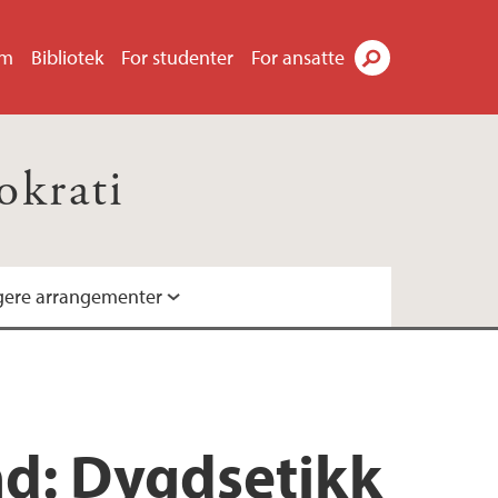
um
Bibliotek
For studenter
For ansatte
Søk
okrati
igere arrangementer
d: Dygdsetikk