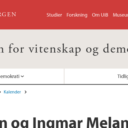
ERGEN
Studier
Forskning
Om UiB
Muse
 for vitenskap og dem
demokrati
Tidl
Kalender
n og Ingmar Melan