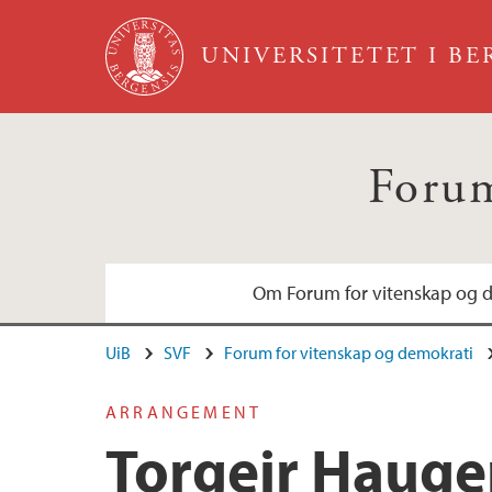
Hopp til hovedinnhold
UNIVERSITETET I B
Forum
Om Forum for vitenskap og 
UiB
SVF
Forum for vitenskap og demokrati
Arrangementskomité
Møter 2009-2026
ARRANGEMENT
Torgeir Hauge