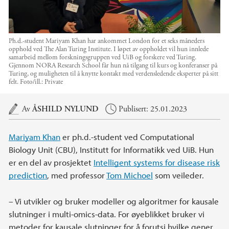
Ph.d.-student Mariyam Khan har ankommet London for et seks måneders
opphold ved The Alan Turing Institute. I løpet av oppholdet vil hun innlede
samarbeid mellom forskningsgruppen ved UiB og forskere ved Turing.
Gjennom NORA Research School får hun nå tilgang til kurs og konferanser på
Turing, og muligheten til å knytte kontakt med verdensledende eksperter på sitt
felt.
Foto/ill.:
Private
Hovedinnhold
Av
ÅSHILD NYLUND
Publisert: 25.01.2023
Mariyam Khan
er ph.d.-student ved Computational
Biology Unit (CBU), Institutt for Informatikk ved UiB. Hun
er en del av prosjektet
Intelligent systems for disease risk
prediction
, med professor
Tom Michoel
som veileder.
– Vi utvikler og bruker modeller og algoritmer for kausale
slutninger i multi-omics-data. For øyeblikket bruker vi
metoder for kausale slutninger for å forutsi hvilke gener