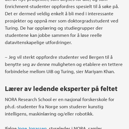
Enrichment-studenter oppfordres spesielt til å søke på.
Det er dermed veldig enkelt å bli med i interessante
prosjekter og oppnå mer som doktorgradsstudent ved
Turing. De har opplæring og studiegrupper der
studentene kan jobbe sammen for å løse reelle
datavitenskapelige utfordringer.
– Jeg vil sterkt oppfordre studenter ved Bergen til å
benytte seg av denne muligheten og etablere en tettere
forbindelse mellom UiB og Turing, sier Mariyam Khan.
Lærer av ledende eksperter på feltet
NORA Research School er en nasjonal forskerskole for
ph.d.-studenter fra Norge som studerer kunstig
intelligens, maskinlæring og/eller robotikk.
Ifølge
Inge Jonassen
, styreleder i NORA, samler