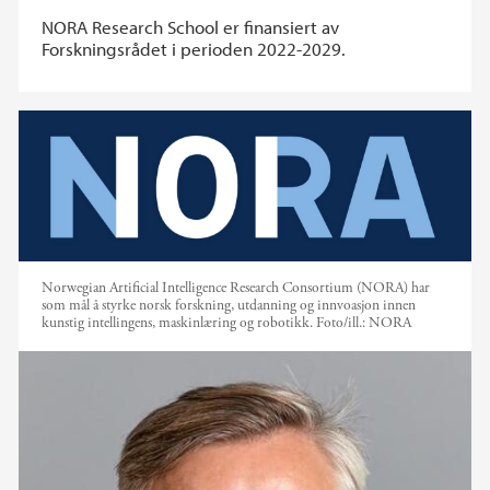
NORA Research School er finansiert av
Forskningsrådet i perioden 2022-2029.
Norwegian Artificial Intelligence Research Consortium (NORA) har
som mål å styrke norsk forskning, utdanning og innvoasjon innen
kunstig intellingens, maskinlæring og robotikk.
Foto/ill.:
NORA