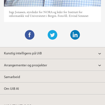
Inge Jonassen, styreleder for NORA og leder for Institutt for
informatikk ved Universitetet i Bergen.
Foto/ill.:
Eivind Senneset
F
T
L
a
w
i
Kunstig intelligens på UiB
c
i
n
e
t
k
Arrangementer og prosjekter
b
t
e
o
e
d
Samarbeid
o
r
I
k
n
Om UiB AI