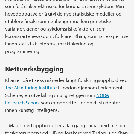
som forårsaker økt risiko for koronararteriesykdom. Min
hovedoppgave er å utvikle nye statistiske modeller og
etablere årsakssammenhenger mellom genetiske
varianter, gener og sykdomsrisikofaktorer, som
koronararteriesykdom, forklarer Khan, som har ekspertise
innen statistisk inferens, maskinlæring og
programmering.
Nettverksbygging
Khan er på et seks måneder langt forskningsopphold ved
The Alan Turing Institute
i London gjennom Enrichment
Scheme, en utvekslingsmulighet gjennom
NORA
Research School
som er opprettet for ph.d.-studenter
innen kunstig intelligens.
– Målet med oppholdet er å få i gang samarbeid mellom
forskergruppen ved UiB og forskere ved Turing, sier Khan.