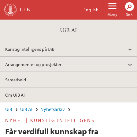
Hopp til hovedinnhold
English
Meny
Søk
UiB AI
Kunstig intelligens på UiB
Arrangementer og prosjekter
Samarbeid
Om UiB AI
UiB
UiB AI
Nyhetsarkiv
NYHET | KUNSTIG INTELLIGENS
Får verdifull kunnskap fra