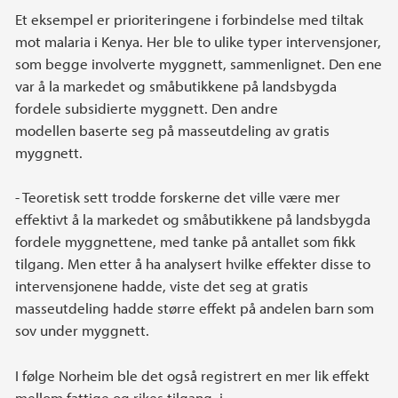
Et eksempel er prioriteringene i forbindelse med tiltak
mot malaria i Kenya. Her ble to ulike typer intervensjoner,
som begge involverte myggnett, sammenlignet. Den ene
var å la markedet og småbutikkene på landsbygda
fordele subsidierte myggnett. Den andre
modellen baserte seg på masseutdeling av gratis
myggnett.
- Teoretisk sett trodde forskerne det ville være mer
effektivt å la markedet og småbutikkene på landsbygda
fordele myggnettene, med tanke på antallet som fikk
tilgang. Men etter å ha analysert hvilke effekter disse to
intervensjonene hadde, viste det seg at gratis
masseutdeling hadde større effekt på andelen barn som
sov under myggnett.
I følge Norheim ble det også registrert en mer lik effekt
mellom fattige og rikes tilgang, i