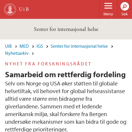
Hopp til hovedinnhold
Meny
Søk
Senter for internasjonal helse
UiB
MED
IGS
Senter for internasjonal helse
Nyhetsarkiv
NYHET FRA FORSKNINGSRÅDET
Samarbeid om rettferdig fordeling
Selv om Norge og USA øker støtten til globale
helsetiltak, vil behovet for global helseassistanse
alltid være større enn bidragene fra
giverlandene. Sammen med et ledende
amerikansk miljø, skal forskere fra Bergen
undersøke mekanismer som kan bidra til gode og
rettferdige prioriteringer.