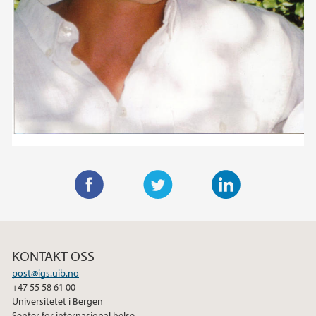
F
T
L
a
w
i
c
i
n
KONTAKT OSS
e
t
k
post@igs.uib.no
b
t
e
+47 55 58 61 00
o
e
d
Universitetet i Bergen
o
r
I
Senter for internasjonal helse