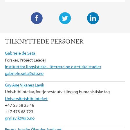
F
T
L
a
w
i
TILKNYTTEDE PERSONER
c
i
n
e
t
k
Gabriele de Seta
b
t
e
Forsker, Project Leader
o
e
d
Institutt for lingvistiske, litterære og estetiske studier
o
r
I
gabriele.seta@uib.no
k
n
Gry Ane Vikanes Lavik
Univ.bibliotekar, for tjenesteutvikling og humanistiske fag
Universitetsbiblioteket
+47 55 58 25 46
+47 473 68 723
gry.lavik@uib.no
Emma Josefin Ölander Aadland