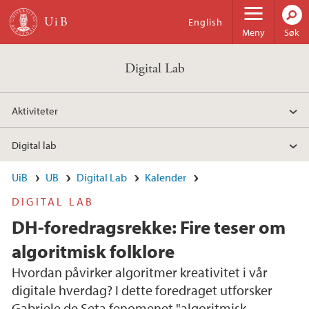
Hopp til hovedinnhold
English
Meny
Søk
Digital Lab
Aktiviteter
Digital lab
UiB
UB
Digital Lab
Kalender
DIGITAL LAB
DH-foredragsrekke: Fire teser om
algoritmisk folklore
Hvordan påvirker algoritmer kreativitet i vår
digitale hverdag? I dette foredraget utforsker
Gabriele de Seta fenomenet "algoritmisk