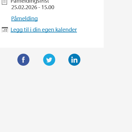
Påmeldingsfrist
25.02.2026 - 15.00
Påmelding
Legg til i din egen kalender
F
T
L
a
w
i
c
i
n
e
t
k
b
t
e
o
e
d
o
r
I