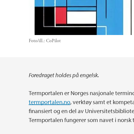
Foto/ill.:
CoPilot
Foredraget holdes på engelsk.
Hovedinnhold
Termportalen er Norges nasjonale terminol
termportalen.no
, verktøy samt et kompeta
finansiert og en del av Universitetsbiblio
Termportalen fungerer som navet i norsk 