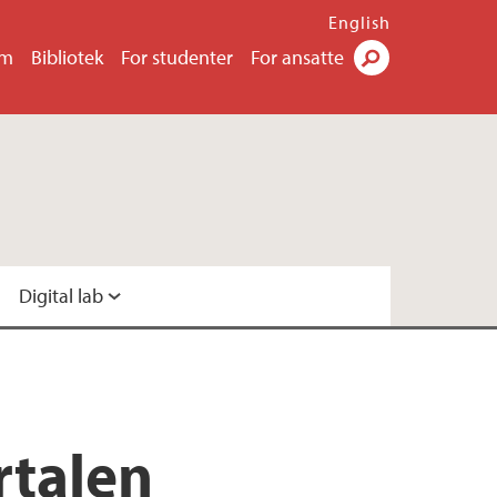
English
um
Bibliotek
For studenter
For ansatte
Søk
Digital lab
ital lab
rtalen