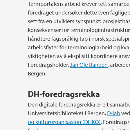
Termportalens arbeid krever tett samarbe
foredraget undersøker dette tverrfaglige
sett fra en utviklers synspunkt: prosjektb
konsekvenser for terminologiinfrastruktur;
håndtere fagspråklig tap i norsk spesialsp
arbeidsflyter for terminologiarbeid og k
viktigheten av å eksplisitt koordinere a
Foredragsholder,
Jan Ole Bangen
, arbeide
Bergen.
DH-foredragsrekka
Den digitale foredragsrekka er eit samar
Universitetsbiblioteket i Bergen,
D-lab
ved
og kulturorganisasjon (DHKO)
. Foredragsr