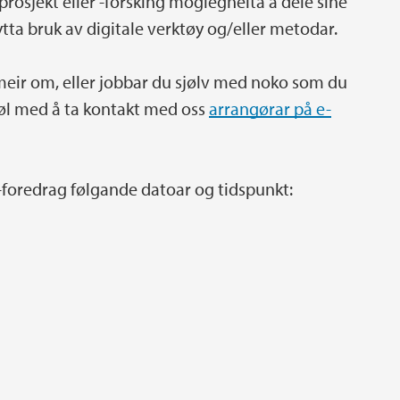
prosjekt eller -forsking moglegheita å dele sine
ytta bruk av digitale verktøy og/eller metodar.
 meir om, eller jobbar du sjølv med noko som du
 nøl med å ta kontakt med oss
arrangørar på e-
-foredrag følgande datoar og tidspunkt: