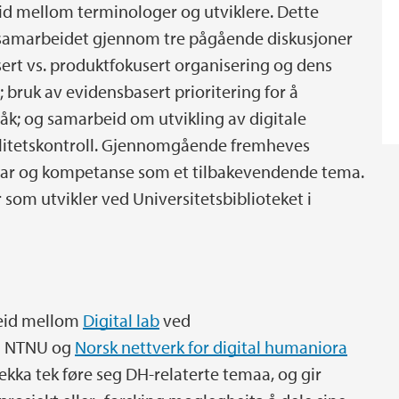
id mellom terminologer og utviklere. Dette
 samarbeidet gjennom tre pågående diskusjoner
asert vs. produktfokusert organisering og dens
 bruk av evidensbasert prioritering for å
råk; og samarbeid om utvikling av digitale
valitetskontroll. Gjennomgående fremheves
nsvar og kompetanse som et tilbakevendende tema.
r som utvikler ved Universitetsbiblioteket i
beid mellom
Digital lab
ved
 NTNU og
Norsk nettverk for digital humaniora
ekka tek føre seg DH-relaterte temaa, og gir