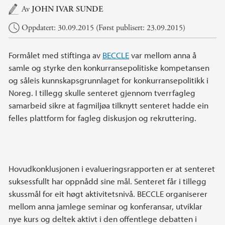
Hovedinnhold
Av
JOHN IVAR SUNDE
Oppdatert: 30.09.2015 (Først publisert: 23.09.2015)
Formålet med stiftinga av
BECCLE
var mellom anna å
samle og styrke den konkurransepolitiske kompetansen
og såleis kunnskapsgrunnlaget for konkurransepolitikk i
Noreg. I tillegg skulle senteret gjennom tverrfagleg
samarbeid sikre at fagmiljøa tilknytt senteret hadde ein
felles plattform for fagleg diskusjon og rekruttering.
Hovudkonklusjonen i evalueringsrapporten er at senteret
suksessfullt har oppnådd sine mål. Senteret får i tillegg
skussmål for eit høgt aktivitetsnivå. BECCLE organiserer
mellom anna jamlege seminar og konferansar, utviklar
nye kurs og deltek aktivt i den offentlege debatten i