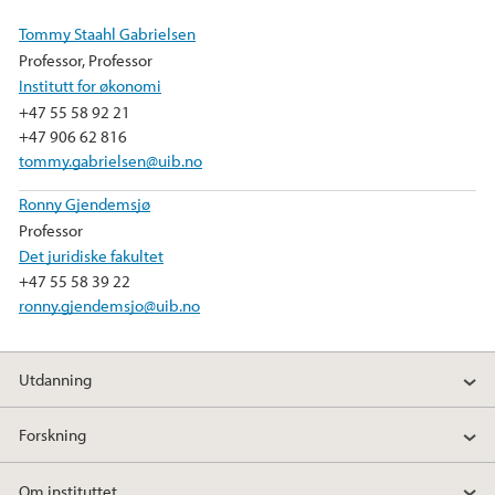
Tommy Staahl Gabrielsen
Professor, Professor
Institutt for økonomi
+47 55 58 92 21
+47 906 62 816
tommy.gabrielsen@uib.no
Ronny Gjendemsjø
Professor
Det juridiske fakultet
+47 55 58 39 22
ronny.gjendemsjo@uib.no
Utdanning
Forskning
Om instituttet