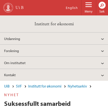
Hopp til hovedinnhold
English
Meny
Søk
Institutt for økonomi
Utdanning
Forskning
Om instituttet
Kontakt
UiB
SVF
Institutt for økonomi
Nyhetsarkiv
NYHET
Suksessfullt samarbeid