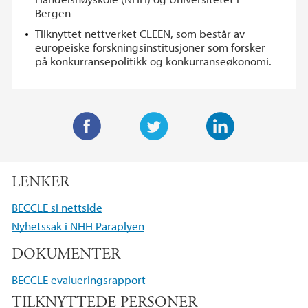
Bergen
Tilknyttet nettverket CLEEN, som består av
europeiske forskningsinstitusjoner som forsker
på konkurransepolitikk og konkurranseøkonomi.
F
T
L
a
w
i
LENKER
c
i
n
e
t
k
BECCLE si nettside
b
t
e
Nyhetssak i NHH Paraplyen
o
e
d
DOKUMENTER
o
r
I
k
n
BECCLE evalueringsrapport
TILKNYTTEDE PERSONER