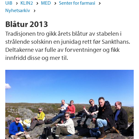
UiB
KLIN2
MED
Senter for farmasi
Nyhetsarkiv
Blåtur 2013
Tradisjonen tro gikk årets blåtur av stabelen i
strålende solskinn en junidag rett før Sankthans.
Deltakerne var fulle av forventninger og fikk
innfridd disse og mer til.