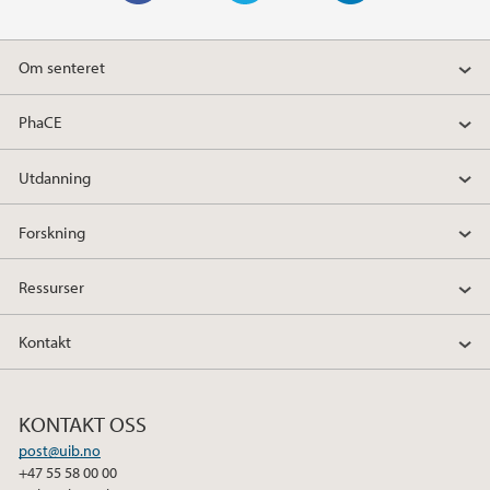
F
T
L
a
w
i
Om senteret
c
i
n
e
t
k
PhaCE
b
t
e
o
e
d
Utdanning
o
r
I
k
n
Forskning
Ressurser
Kontakt
KONTAKT OSS
post@uib.no
+47 55 58 00 00