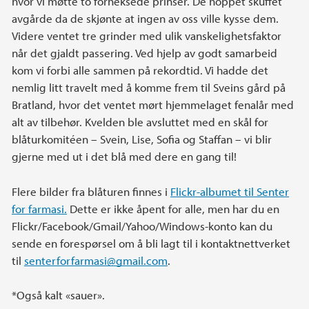
hvor vi møtte to forheksede prinser. De hoppet skuffet
avgårde da de skjønte at ingen av oss ville kysse dem.
Videre ventet tre grinder med ulik vanskelighetsfaktor
når det gjaldt passering. Ved hjelp av godt samarbeid
kom vi forbi alle sammen på rekordtid. Vi hadde det
nemlig litt travelt med å komme frem til Sveins gård på
Bratland, hvor det ventet mørt hjemmelaget fenalår med
alt av tilbehør. Kvelden ble avsluttet med en skål for
blåturkomitéen – Svein, Lise, Sofia og Staffan – vi blir
gjerne med ut i det blå med dere en gang til!
Flere bilder fra blåturen finnes i
Flickr-albumet til Senter
for farmasi.
Dette er ikke åpent for alle, men har du en
Flickr/Facebook/Gmail/Yahoo/Windows-konto kan du
sende en forespørsel om å bli lagt til i kontaktnettverket
til
senterforfarmasi@gmail.com
.
*Også kalt «sauer».