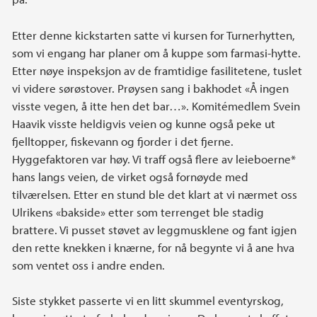
Etter denne kickstarten satte vi kursen for Turnerhytten,
som vi engang har planer om å kuppe som farmasi-hytte.
Etter nøye inspeksjon av de framtidige fasilitetene, tuslet
vi videre sørøstover. Prøysen sang i bakhodet «Å ingen
visste vegen, å itte hen det bar…». Komitémedlem Svein
Haavik visste heldigvis veien og kunne også peke ut
fjelltopper, fiskevann og fjorder i det fjerne.
Hyggefaktoren var høy. Vi traff også flere av leieboerne*
hans langs veien, de virket også fornøyde med
tilværelsen. Etter en stund ble det klart at vi nærmet oss
Ulrikens «bakside» etter som terrenget ble stadig
brattere. Vi pusset støvet av leggmusklene og fant igjen
den rette knekken i knærne, for nå begynte vi å ane hva
som ventet oss i andre enden.
Siste stykket passerte vi en litt skummel eventyrskog,