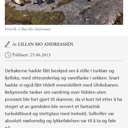
Foto/ill.:
Lillan Mo Andreassen
Hovedinnhold
Av
LILLAN MO ANDREASSEN
Publisert: 25.06.2013
Deltakerne hadde fått beskjed om å stille i turklær og
fjellsko, med sitteunderlag og vannflaske i sekken. Snart
hadde vi også fått tildelt enveisbillett med Ulriksbanen.
Bekymrede tanker om vandring over Vidden uten
proviant ble fort gjort til skamme, da vi kort tid etter å ha
steget ut av gondolen ble servert et fantastisk
turkoldtbord og stettglass med innhold. Solbriller var
absolutt nødvendig og lykkefølelsen var til å ta og føle
på.