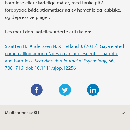
harmløse eller skadelige måter, med tanke på å
forebygge både stigmatisering av homofile og lesbiske,
og depressive plager.
Les mer i den fagfellevurderte artikkelen:
Slaatten H., Anderssen N. & Hetland J. (2015). Gay-related
name-calling among Norwegian adolescents – harmful
and harmless.
Scandinavian Journal of Psychology
, 56,
708–716. doi: 10.1111/sjop.12256
F
T
L
a
w
i
Medlemmer av BLI
c
i
n
e
t
k
b
t
e