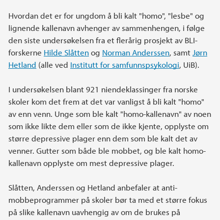
Hvordan det er for ungdom å bli kalt "homo", "lesbe" og
lignende kallenavn avhenger av sammenhengen, i følge
den siste undersøkelsen fra et flerårig prosjekt av BLI-
forskerne
Hilde Slåtten
og
Norman Anderssen
, samt
Jørn
Hetland
(alle ved
Institutt for samfunnspsykologi
, UiB).
I undersøkelsen blant 921 niendeklassinger fra norske
skoler kom det frem at det var vanligst å bli kalt "homo"
av enn venn. Unge som ble kalt "homo-kallenavn" av noen
som ikke likte dem eller som de ikke kjente, opplyste om
større depressive plager enn dem som ble kalt det av
venner. Gutter som både ble mobbet, og ble kalt homo-
kallenavn opplyste om mest depressive plager.
Slåtten, Anderssen og Hetland anbefaler at anti-
mobbeprogrammer på skoler bør ta med et større fokus
på slike kallenavn uavhengig av om de brukes på