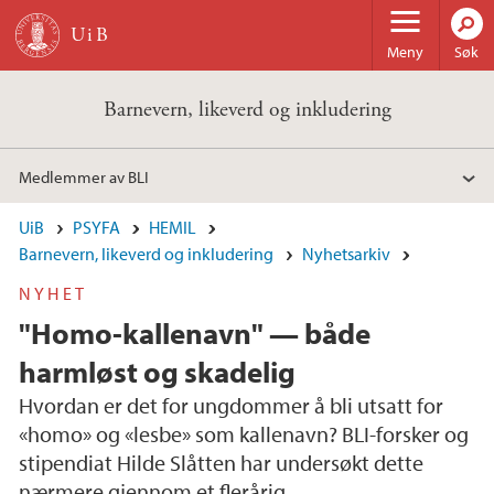
Hopp til hovedinnhold
Meny
Søk
Barnevern, likeverd og inkludering
Medlemmer av BLI
UiB
PSYFA
HEMIL
Barnevern, likeverd og inkludering
Nyhetsarkiv
NYHET
"Homo-kallenavn" — både
harmløst og skadelig
Hvordan er det for ungdommer å bli utsatt for
«homo» og «lesbe» som kallenavn? BLI-forsker og
stipendiat Hilde Slåtten har undersøkt dette
nærmere gjennom et flerårig