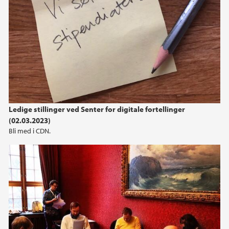
2021
2020
2019
2018
Ledige stillinger ved Senter for digitale fortellinger
2017
(02.03.2023)
Bli med i CDN.
2016
2013
2010
2009