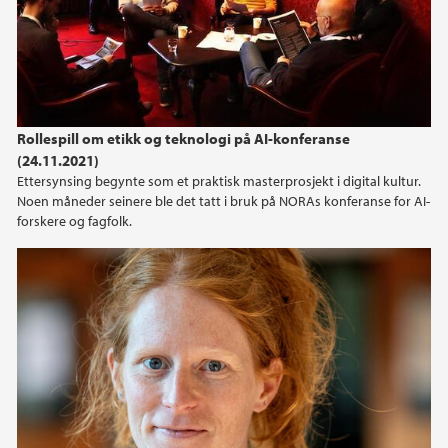
Rollespill om etikk og teknologi på AI-konferanse
(24.11.2021)
Ettersynsing begynte som et praktisk masterprosjekt i digital kultur.
Noen måneder seinere ble det tatt i bruk på NORAs konferanse for AI-
forskere og fagfolk.