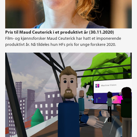
Pris til Maud Ceuterick i et produktivt år (30.11.2020)
Film- og kjønnsforsker Maud Ceuterick har hatt et imponerende
produktivt år. Nå tildeles hun HFs pris for unge forskere 2020.