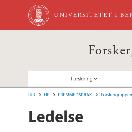
Hopp til hovedinnhold
UNIVERSITETET I B
Forsker
Forskning
UiB
HF
FREMMEDSPRAK
Forskergruppen 
Om oss
Medlemmer
Ledelse