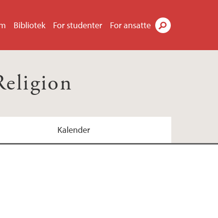
um
Bibliotek
For studenter
For ansatte
Søk
Religion
Kalender