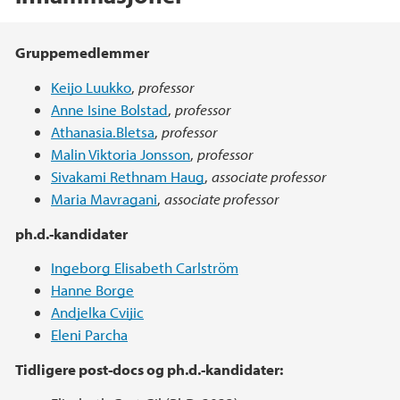
Hovedinnhold
Gruppemedlemmer
Keijo Luukko
,
professor
Anne Isine Bolstad
,
professor
Athanasia.Bletsa
,
professor
Malin Viktoria Jonsson
,
professor
Sivakami Rethnam Haug
,
associate professor
Maria Mavragani
,
associate professor
ph.d.-kandidater
Ingeborg Elisabeth Carlström
Hanne Borge
Andjelka Cvijic
Eleni Parcha
Tidligere post-docs og ph.d.-kandidater: