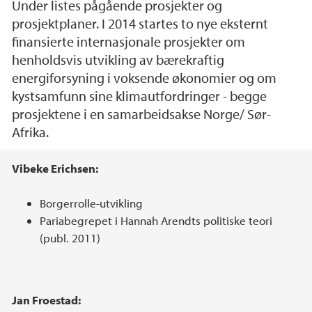
Under listes pågående prosjekter og
prosjektplaner. I 2014 startes to nye eksternt
finansierte internasjonale prosjekter om
henholdsvis utvikling av bærekraftig
energiforsyning i voksende økonomier og om
kystsamfunn sine klimautfordringer - begge
prosjektene i en samarbeidsakse Norge/ Sør-
Afrika.
Hovedinnhold
Vibeke Erichsen:
Borgerrolle-utvikling
Pariabegrepet i Hannah Arendts politiske teori
(publ. 2011)
Jan Froestad: