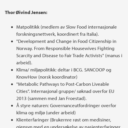
Thor Øivind Jensen
:
Matpolitikk (medlem av Slow Food internasjonale
forskningsnettverk, koordinert fra Italia).
"Development and Change in Food Citizenship in
Norway. From Responsible Housewives Fighting
Scarcity and Disease to Fair Trade Activists" (manus i
arbeid).
Klima/ miljøpolitikk: deltar i BCG. SANCOOP og
KnowHow (norsk koordinator)
"Metabolic Pathways to Post-Carbon Liveable
Cities". Internasjonal gruppe/ søknad overfor EU
2013 (sammen med Jan Froestad).
Å styre naturen: Governanceutfordringer overfor
klima og miljø (under arbeid)
Klienterfaringer (Brukernre røst om medisiner,
gjensyn med en undersøkelse av pasienterfaringer