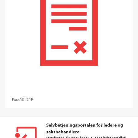
Foto/ill.:
UiB
Selvbetjeningsportalen for ledere og
saksbehandlere
Her finner du som leder eller saksbehandler