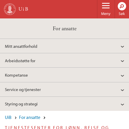
Hopp til hovedinnhold
Meny
Søk
For ansatte
Mitt ansattforhold
Arbeidsstøtte for
Kompetanse
Service og tjenester
Styring og strategi
UiB
For ansatte
TJENESTESENTER FOR LØNN, REISE OG