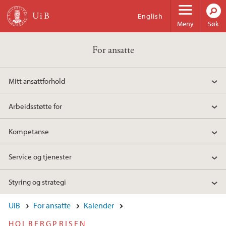
Hopp til hovedinnhold
English
Meny
Søk
For ansatte
Mitt ansattforhold
Arbeidsstøtte for
Kompetanse
Service og tjenester
Styring og strategi
UiB
For ansatte
Kalender
HOLBERGPRISEN