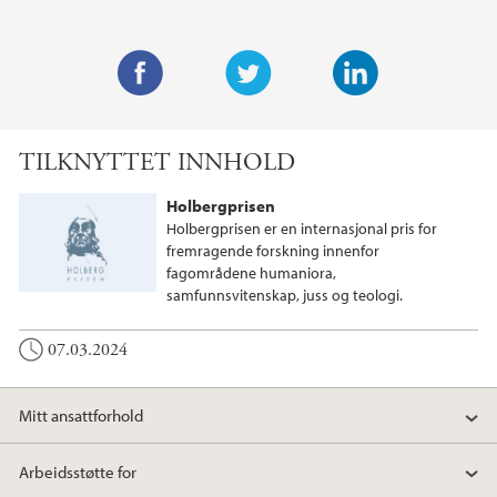
F
T
L
a
w
i
TILKNYTTET INNHOLD
c
i
n
e
t
k
Holbergprisen
b
t
e
Holbergprisen er en internasjonal pris for
o
e
d
fremragende forskning innenfor
fagområdene humaniora,
o
r
I
samfunnsvitenskap, juss og teologi.
k
n
07.03.2024
Mitt ansattforhold
Arbeidsstøtte for