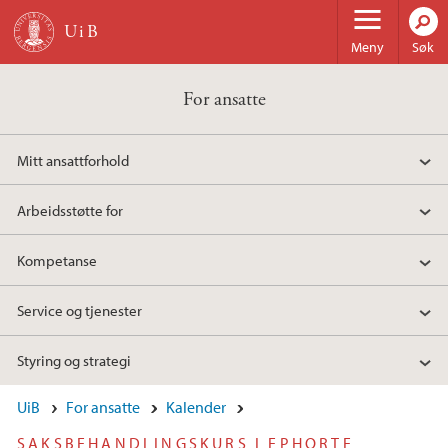
Hopp til hovedinnhold
Meny
Søk
For ansatte
Mitt ansattforhold
Arbeidsstøtte for
Kompetanse
Service og tjenester
Styring og strategi
UiB
For ansatte
Kalender
SAKSBEHANDLINGSKURS I EPHORTE