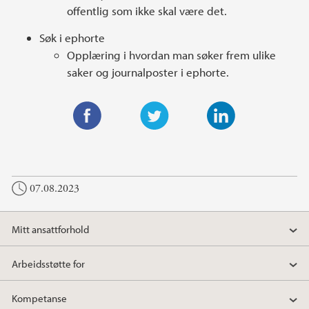
offentlig som ikke skal være det.
Søk i ephorte
Opplæring i hvordan man søker frem ulike
saker og journalposter i ephorte.
F
T
L
a
w
i
c
i
n
07.08.2023
e
t
k
b
t
e
o
e
d
Mitt ansattforhold
o
r
I
k
n
Arbeidsstøtte for
Kompetanse