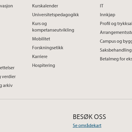
ovasjon
Kurskalender
IT
Universitetspedagogikk
Innkjøp
Kurs og
Profil og trykks
kompetanseutvikling
Arrangementsst
Mobilitet
Campus og byg
Forskningsetikk
Saksbehandling 
Karriere
Betalmeg for ek
Hospitering
ettelser
 verdier
g arkiv
BESØK OSS
Se områdekart