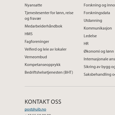
Nyansatte
Forskning og inn
Tjenestesenter for lønn, reise
Forskningsdata
og fravær
Utdanning
Medarbeiderhåndbok
Kommunikasjon
HMS
Ledelse
Fagforeninger
HR
Velferd og leie av lokaler
Økonomi og lønn
Verneombud
Internasjonale ans
Kompetanseopprykk
Sikring av bygg og
Bedriftshelsetjenesten (BHT)
Saksbehandling o
KONTAKT OSS
post@uib.no