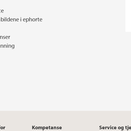
te
bildene i ephorte
anser
enning
for
Kompetanse
Service og tj