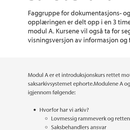
Faggruppe for dokumentasjons- og 
Verneombud
Økonomi og lønn
Hospitering
opplæringen er delt opp i en 3 tim
modul A. Kursene vil også ta for s
Bedriftshelsetjenesten (BHT)
Sikring av bygg og verdier
visningsversjon av informasjon og 
Modul A er et introduksjonskurs rettet mo
Hovedinnhold
saksarkivsystemet ephorte.Modulene A og
igjennom følgende:
Hvorfor har vi arkiv?
Lovmessig rammeverk og retten 
Saksbehandlers ansvar