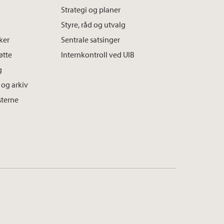
Strategi og planer
Styre, råd og utvalg
aker
Sentrale satsinger
øtte
Internkontroll ved UIB
g
og arkiv
sterne