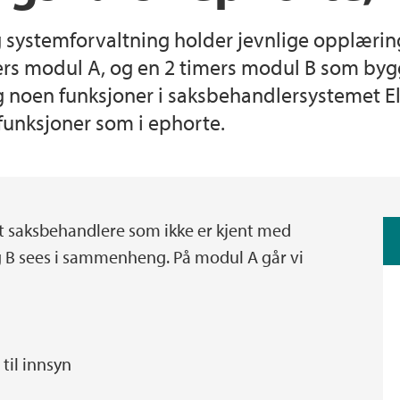
systemforvaltning holder jevnlige opplæring
Kompetanseoppryk
Internasjonale anset
Betalmeg for ekster
ers modul A, og en 2 timers modul B som bygg
eg noen funksjoner i saksbehandlersystemet 
Saksbehandling og a
funksjoner som i ephorte.
t saksbehandlere som ikke er kjent med
 B sees i sammenheng. På modul A går vi
til innsyn