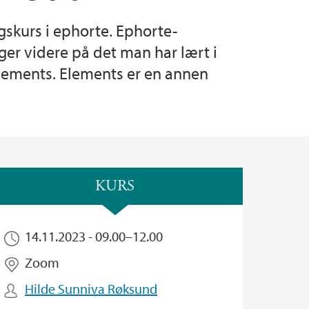
skurs i ephorte. Ephorte-
k
telser
ne
er videre på det man har lært i
Elements. Elements er en annen
rkiv
KURS
14.11.2023 -
09.00
–
12.00
Zoom
Hilde Sunniva Røksund